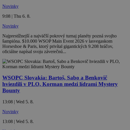
Novinky
9:08 | Thu 6. 8.
Novinky
Najprestížnejší a najväčší pokrový turnaj planéty pozná svojho
šampióna. $10.000 WSOP Main Event 2026 v lasvegaskom
Horseshoe & Paris, ktorý privítal gigantických 9.208 hráčov,
oficiálne napísal svoju záverečnú...
WSOPC Slovakia: Bartoš, Sabo a Benkovič
hviezdili v PLO, Korman medzi lídrami Mystery
Bounty
13:08 | Wed 5. 8.
Novinky
13:08 | Wed 5. 8.