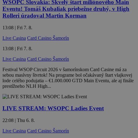
WSOPC Slovakia: Skvelý štart miliónového Main
Eventu! Tomáš Kubaliak priebežne druhý, v High
Rolleri úradoval Martin Korman
13:08 | Fri 7. 8.
Live Casina
Card Casino Šamorín
13:08 | Fri 7. 8.
Live Casina
Card Casino Šamorín
Festival WSOP Circuit 2026 v šamorínskom Card Casine má za
sebou masívny štvrtok! Na programe bol očakávaný štart vlajkovej
lode celého podujatia – €1.000.000 GTD Main Eventu, ale aj finále
prestížneho NLH High...
LIVE STREAM: WSOPC Ladies Event
22:08 | Thu 6. 8.
Live Casina
Card Casino Šamorín