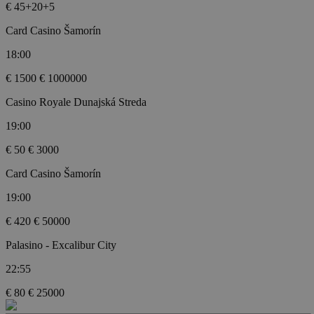
€ 45+20+5
Card Casino Šamorín
18:00
€ 1500
€ 1000000
Casino Royale Dunajská Streda
19:00
€ 50
€ 3000
Card Casino Šamorín
19:00
€ 420
€ 50000
Palasino - Excalibur City
22:55
€ 80
€ 25000