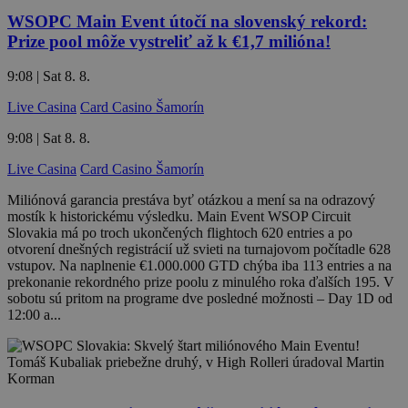
WSOPC Main Event útočí na slovenský rekord:
Prize pool môže vystreliť až k €1,7 milióna!
9:08 | Sat 8. 8.
Live Casina
Card Casino Šamorín
9:08 | Sat 8. 8.
Live Casina
Card Casino Šamorín
Miliónová garancia prestáva byť otázkou a mení sa na odrazový
mostík k historickému výsledku. Main Event WSOP Circuit
Slovakia má po troch ukončených flightoch 620 entries a po
otvorení dnešných registrácií už svieti na turnajovom počítadle 628
vstupov. Na naplnenie €1.000.000 GTD chýba iba 113 entries a na
prekonanie rekordného prize poolu z minulého roka ďalších 195. V
sobotu sú pritom na programe dve posledné možnosti – Day 1D od
12:00 a...