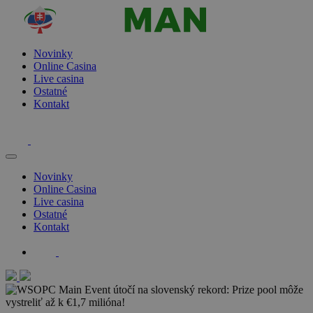
Novinky
Online Casina
Live casina
Ostatné
Kontakt
Novinky
Online Casina
Live casina
Ostatné
Kontakt