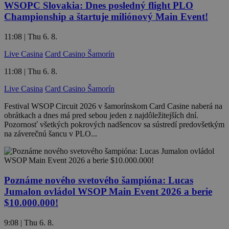
WSOPC Slovakia: Dnes posledný flight PLO
Championship a štartuje miliónový Main Event!
11:08 | Thu 6. 8.
Live Casina
Card Casino Šamorín
11:08 | Thu 6. 8.
Live Casina
Card Casino Šamorín
Festival WSOP Circuit 2026 v šamorínskom Card Casine naberá na
obrátkach a dnes má pred sebou jeden z najdôležitejších dní.
Pozornosť všetkých pokrových nadšencov sa sústredí predovšetkým
na záverečnú šancu v PLO...
Poznáme nového svetového šampióna: Lucas
Jumalon ovládol WSOP Main Event 2026 a berie
$10.000.000!
9:08 | Thu 6. 8.