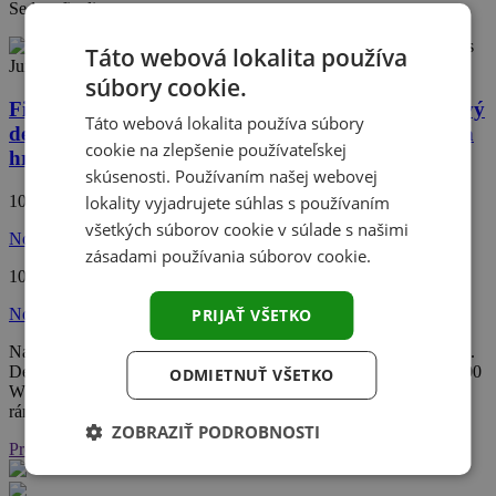
Sedem finalistov sa v...
Táto webová lokalita používa
súbory cookie.
Finálový stôl WSOP Main Eventu má za sebou prvý
Táto webová lokalita používa súbory
deň: Lucas Jumalon si drží chiplead, vypadli dvaja
cookie na zlepšenie používateľskej
hráči
skúsenosti. Používaním našej webovej
10:08 | Tue 4. 8.
lokality vyjadrujete súhlas s používaním
všetkých súborov cookie v súlade s našimi
Novinky
zásadami používania súborov cookie.
10:08 | Tue 4. 8.
Novinky
PRIJAŤ VŠETKO
Najočakávanejší pokrový finálový stôl roka má za sebou prvý deň.
Deväť najlepších hráčov z celkového počtu 9.208 entries v $10.000
ODMIETNUŤ VŠETKO
WSOP Main Evente 2026 sa včera vrátilo k televíznemu stolu v
rámci 9. hracieho dňa,...
ZOBRAZIŤ PODROBNOSTI
Predchádzajúca
1 z 162
Ďalšia