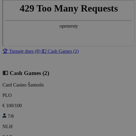
🏆 Turnaje dnes (8)
💵 Cash Games (2)
💵 Cash Games
(2)
Card Casino Šamorín
PLO
€ 100/100
7/8
NLH