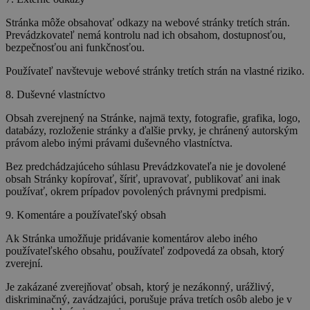
Stránka môže obsahovať odkazy na webové stránky tretích strán.
Prevádzkovateľ nemá kontrolu nad ich obsahom, dostupnosťou,
bezpečnosťou ani funkčnosťou.
Používateľ navštevuje webové stránky tretích strán na vlastné riziko.
8. Duševné vlastníctvo
Obsah zverejnený na Stránke, najmä texty, fotografie, grafika, logo,
databázy, rozloženie stránky a ďalšie prvky, je chránený autorským
právom alebo inými právami duševného vlastníctva.
Bez predchádzajúceho súhlasu Prevádzkovateľa nie je dovolené
obsah Stránky kopírovať, šíriť, upravovať, publikovať ani inak
používať, okrem prípadov povolených právnymi predpismi.
9. Komentáre a používateľský obsah
Ak Stránka umožňuje pridávanie komentárov alebo iného
používateľského obsahu, používateľ zodpovedá za obsah, ktorý
zverejní.
Je zakázané zverejňovať obsah, ktorý je nezákonný, urážlivý,
diskriminačný, zavádzajúci, porušuje práva tretích osôb alebo je v