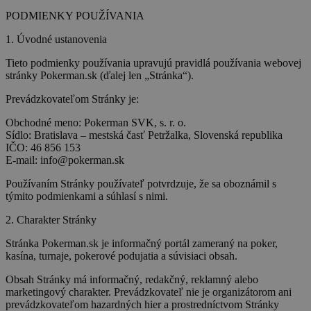
PODMIENKY POUŽÍVANIA
1. Úvodné ustanovenia
Tieto podmienky používania upravujú pravidlá používania webovej
stránky Pokerman.sk (ďalej len „Stránka“).
Prevádzkovateľom Stránky je:
Obchodné meno: Pokerman SVK, s. r. o.
Sídlo: Bratislava – mestská časť Petržalka, Slovenská republika
IČO: 46 856 153
E-mail: info@pokerman.sk
Používaním Stránky používateľ potvrdzuje, že sa oboznámil s
týmito podmienkami a súhlasí s nimi.
2. Charakter Stránky
Stránka Pokerman.sk je informačný portál zameraný na poker,
kasína, turnaje, pokerové podujatia a súvisiaci obsah.
Obsah Stránky má informačný, redakčný, reklamný alebo
marketingový charakter. Prevádzkovateľ nie je organizátorom ani
prevádzkovateľom hazardných hier a prostredníctvom Stránky