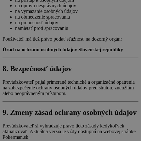
na opravu nesprávnych údajov
na vymazanie osobných údajov
na obmedzenie spracovania
na prenosnosť údajov
namietať proti spracovaniu
Používateľ má tiež právo podať sťažnosť na dozorný orgán:
Úrad na ochranu osobných údajov Slovenskej republiky
8. Bezpečnosť údajov
Prevádzkovateľ prijal primerané technické a organizačné opatrenia
na zabezpečenie ochrany osobných údajov pred stratou, zneužitím
alebo neoprávneným prístupom.
9. Zmeny zásad ochrany osobných údajov
Prevádzkovateľ si vyhradzuje právo tieto zásady kedykoľvek
aktualizovať. Aktuálna verzia je vždy dostupná na webovej stránke
Pokerman.sk.