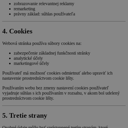
zobrazovanie relevantnej reklamy
remarketing
právny základ: súhlas používateľa
4. Cookies
Webová stránka používa súbory cookies na:
zabezpečenie základnej funkčnosti stránky
analytické účely
marketingové účely
Používateľ má možnosť cookies odmietnuť alebo upraviť ich
nastavenie prostredníctvom cookie lišty.
Používaním webu bez zmeny nastavení cookies používateľ
vyjadruje súhlas s ich používaním v rozsahu, v akom bol udelený
prostredníctvom cookie lišty.
5. Tretie strany
Osobné údaje môžu byť sprístupnené tretím stranám, ktoré