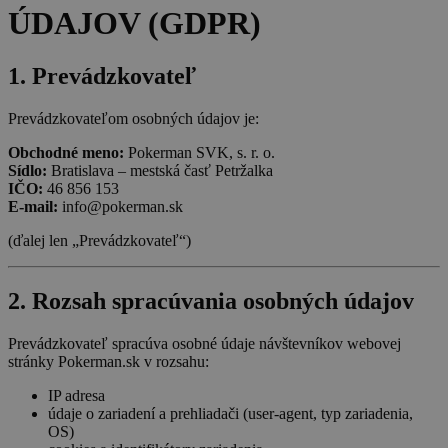
ÚDAJOV (GDPR)
1. Prevádzkovateľ
Prevádzkovateľom osobných údajov je:
Obchodné meno:
Pokerman SVK, s. r. o.
Sídlo:
Bratislava – mestská časť Petržalka
IČO:
46 856 153
E-mail:
info@pokerman.sk
(ďalej len „Prevádzkovateľ“)
2. Rozsah spracúvania osobných údajov
Prevádzkovateľ spracúva osobné údaje návštevníkov webovej
stránky Pokerman.sk v rozsahu:
IP adresa
údaje o zariadení a prehliadači (user-agent, typ zariadenia,
OS)