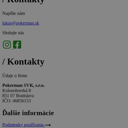
Napíšte nám
lukas@pokerman.sk
Sledujte nás
/
Kontakty
Údaje o firme
Pokerman SVK, s.r.o.
Krásnohorská 8
851 07 Bratislava
IČO: 46856153
Ďalšie informácie
Podmienky používania