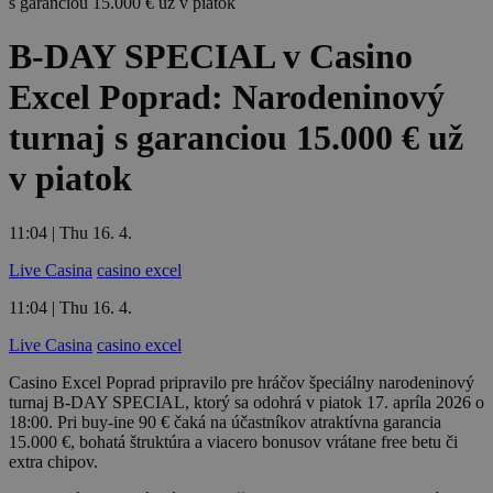
B-DAY SPECIAL v Casino
Excel Poprad: Narodeninový
turnaj s garanciou 15.000 € už
v piatok
11:04 | Thu 16. 4.
Live Casina
casino excel
11:04 | Thu 16. 4.
Live Casina
casino excel
Casino Excel Poprad pripravilo pre hráčov špeciálny narodeninový
turnaj B-DAY SPECIAL, ktorý sa odohrá v piatok 17. apríla 2026 o
18:00. Pri buy-ine 90 € čaká na účastníkov atraktívna garancia
15.000 €, bohatá štruktúra a viacero bonusov vrátane free betu či
extra chipov.