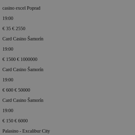
casino excel Poprad
19:00
€ 35
€ 2550
Card Casino Šamorín
19:00
€ 1500
€ 1000000
Card Casino Šamorín
19:00
€ 600
€ 50000
Card Casino Šamorín
19:00
€ 150
€ 6000
Palasino - Excalibur City