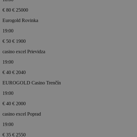
€ 80
€ 25000
Eurogold Rovinka
19:00
€ 50
€ 1900
casino excel Prievidza
19:00
€ 40
€ 2040
EUROGOLD Casino Trenčín
19:00
€ 40
€ 2000
casino excel Poprad
19:00
€ 35
€ 2550