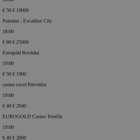
€ 50
€ 10000
Palasino - Excalibur City
18:00
€ 80
€ 25000
Eurogold Rovinka
19:00
€ 50
€ 1900
casino excel Prievidza
19:00
€ 40
€ 2040
EUROGOLD Casino Trenčín
19:00
€ 40
€ 2000