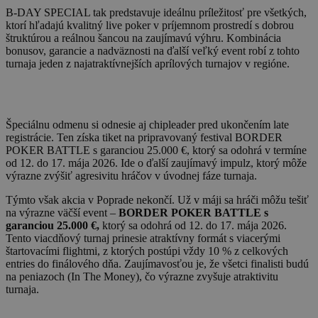
B-DAY SPECIAL tak predstavuje ideálnu príležitosť pre všetkých,
ktorí hľadajú kvalitný live poker v príjemnom prostredí s dobrou
štruktúrou a reálnou šancou na zaujímavú výhru. Kombinácia
bonusov, garancie a nadväznosti na ďalší veľký event robí z tohto
turnaja jeden z najatraktívnejších aprílových turnajov v regióne.
Špeciálnu odmenu si odnesie aj chipleader pred ukončením late
registrácie. Ten získa tiket na pripravovaný festival BORDER
POKER BATTLE s garanciou 25.000 €, ktorý sa odohrá v termíne
od 12. do 17. mája 2026. Ide o ďalší zaujímavý impulz, ktorý môže
výrazne zvýšiť agresivitu hráčov v úvodnej fáze turnaja.
Týmto však akcia v Poprade nekončí. Už v máji sa hráči môžu tešiť
na výrazne väčší event –
BORDER POKER BATTLE s
garanciou 25.000 €,
ktorý sa odohrá od 12. do 17. mája 2026.
Tento viacdňový turnaj prinesie atraktívny formát s viacerými
štartovacími flightmi, z ktorých postúpi vždy 10 % z celkových
entries do finálového dňa. Zaujímavosťou je, že všetci finalisti budú
na peniazoch (In The Money), čo výrazne zvyšuje atraktivitu
turnaja.