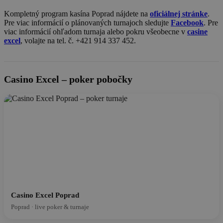
Kompletný program kasína Poprad nájdete na
oficiálnej stránke
.
Pre viac informácií o plánovaných turnajoch sledujte
Facebook
. Pre
viac informácií ohľadom turnaja alebo pokru všeobecne v
casine
excel
, volajte na tel. č. +421 914 337 452.
Casino Excel – poker pobočky
Casino Excel Poprad
Poprad · live poker & turnaje