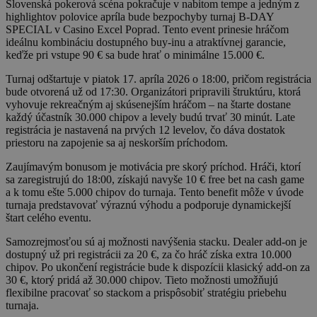
Slovenská pokerová scéna pokračuje v nabitom tempe a jedným z
highlightov polovice apríla bude bezpochyby turnaj B-DAY
SPECIAL v Casino Excel Poprad. Tento event prinesie hráčom
ideálnu kombináciu dostupného buy-inu a atraktívnej garancie,
keďže pri vstupe 90 € sa bude hrať o minimálne 15.000 €.
Turnaj odštartuje v piatok 17. apríla 2026 o 18:00, pričom registrácia
bude otvorená už od 17:30. Organizátori pripravili štruktúru, ktorá
vyhovuje rekreačným aj skúsenejším hráčom – na štarte dostane
každý účastník 30.000 chipov a levely budú trvať 30 minút. Late
registrácia je nastavená na prvých 12 levelov, čo dáva dostatok
priestoru na zapojenie sa aj neskorším príchodom.
Zaujímavým bonusom je motivácia pre skorý príchod. Hráči, ktorí
sa zaregistrujú do 18:00, získajú navyše 10 € free bet na cash game
a k tomu ešte 5.000 chipov do turnaja. Tento benefit môže v úvode
turnaja predstavovať výraznú výhodu a podporuje dynamickejší
štart celého eventu.
Samozrejmosťou sú aj možnosti navýšenia stacku. Dealer add-on je
dostupný už pri registrácii za 20 €, za čo hráč získa extra 10.000
chipov. Po ukončení registrácie bude k dispozícii klasický add-on za
30 €, ktorý pridá až 30.000 chipov. Tieto možnosti umožňujú
flexibilne pracovať so stackom a prispôsobiť stratégiu priebehu
turnaja.