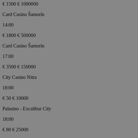
€ 1500
€ 1000000
Card Casino Šamorín
14:00
€ 1800
€ 500000
Card Casino Šamorín
17:00
€ 3500
€ 150000
City Casino Nitra
18:00
€ 50
€ 10000
Palasino - Excalibur City
18:00
€ 80
€ 25000