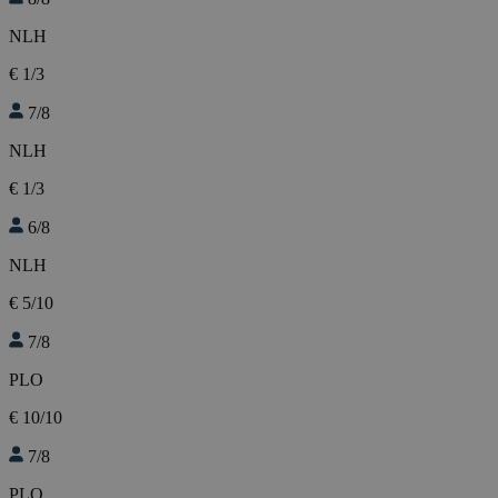
NLH
€ 1/3
7/8
NLH
€ 1/3
6/8
NLH
€ 5/10
7/8
PLO
€ 10/10
7/8
PLO