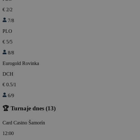
€ 2/2
7/8
PLO
€ 5/5
8/8
Eurogold Rovinka
DCH
€ 0.5/1
6/9
🏆 Turnaje dnes
(13)
Card Casino Šamorín
12:00