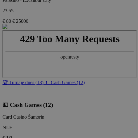
Palasino - Excalibur City
23:55
€ 80
€ 25000
🏆 Turnaje dnes (13)
💵 Cash Games (12)
💵 Cash Games
(12)
Card Casino Šamorín
NLH
€ 1/3