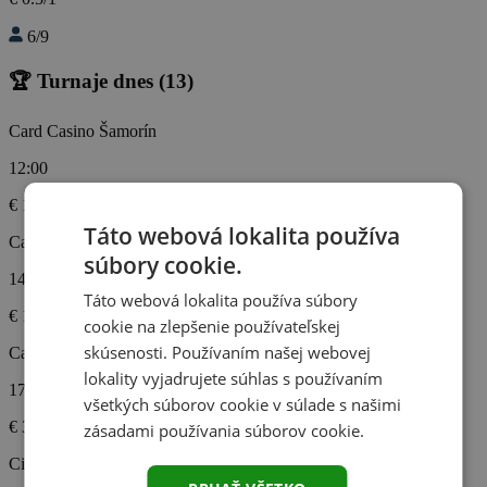
6/9
🏆 Turnaje dnes
(13)
Card Casino Šamorín
12:00
€ 1500
€ 1000000
Táto webová lokalita používa
Card Casino Šamorín
súbory cookie.
14:00
Táto webová lokalita používa súbory
€ 1800
€ 500000
cookie na zlepšenie používateľskej
skúsenosti. Používaním našej webovej
Card Casino Šamorín
lokality vyjadrujete súhlas s používaním
17:00
všetkých súborov cookie v súlade s našimi
€ 3500
€ 150000
zásadami používania súborov cookie.
City Casino Nitra