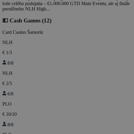
lode celého podujatia – €1.000.000 GTD Main Eventu, ale aj finále
prestížneho NLH High...
💵 Cash Games
(12)
Card Casino Šamorín
NLH
€ 1/3
8/8
NLH
€ 2/5
6/8
PLO
€ 10/10
8/8