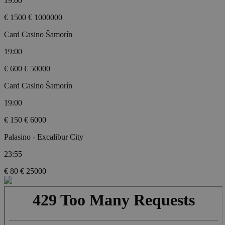
19:00
€ 1500
€ 1000000
Card Casino Šamorín
19:00
€ 600
€ 50000
Card Casino Šamorín
19:00
€ 150
€ 6000
Palasino - Excalibur City
23:55
€ 80
€ 25000