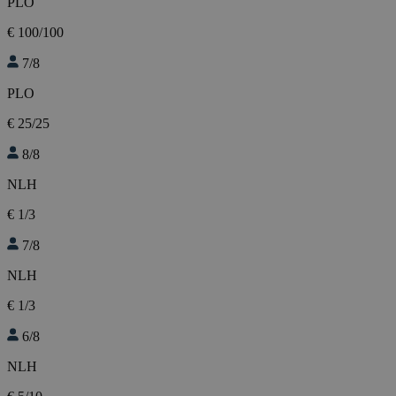
PLO
€ 100/100
7/8
PLO
€ 25/25
8/8
NLH
€ 1/3
7/8
NLH
€ 1/3
6/8
NLH