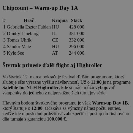
Chipcount – Warm-up Day 1A
#
Hráč
Krajina
Stack
1
Gabriella Eszter Fabian
HU
428 000
2
Dmitry Lineburg
IL
381 000
3
Tomas Uhrik
CZ
332 000
4
Sandor Mate
HU
296 000
5
Kyle See
AT
244 000
Štvrtok prinesie ďalší flight aj Highroller
Vo štvrtok 12. marca pokračuje festival ďalším programom, ktorý
sľubuje ešte výrazne vyššiu návštevnosť. Už o
11:00
je na programe
Satellite for NLH Highroller
, kde si hráči môžu vybojovať
vstupenky do jedného z najprestížnejších turnajov série.
Hlavným bodom štvrtkového programu je však
Warm-up Day 1B
,
ktorý štartuje o
12:00
. Očakáva sa výrazný nárast počtu entries,
keďže ide o poslednú príležitosť zabezpečiť si postup do finálového
dňa turnaja s garanciou
100.000 €
.