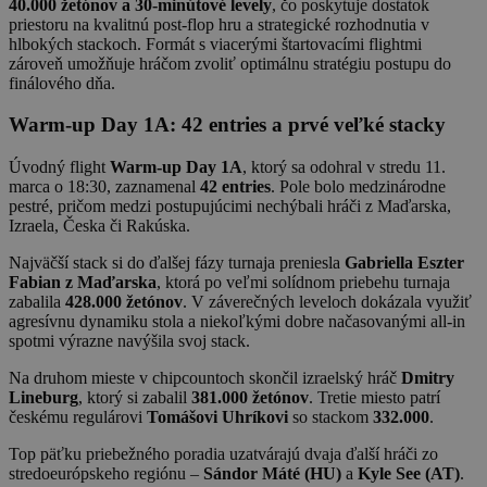
40.000 žetónov a 30-minútové levely
, čo poskytuje dostatok
priestoru na kvalitnú post-flop hru a strategické rozhodnutia v
hlbokých stackoch. Formát s viacerými štartovacími flightmi
zároveň umožňuje hráčom zvoliť optimálnu stratégiu postupu do
finálového dňa.
Warm-up Day 1A: 42 entries a prvé veľké stacky
Úvodný flight
Warm-up Day 1A
, ktorý sa odohral v stredu 11.
marca o 18:30, zaznamenal
42 entries
. Pole bolo medzinárodne
pestré, pričom medzi postupujúcimi nechýbali hráči z Maďarska,
Izraela, Česka či Rakúska.
Najväčší stack si do ďalšej fázy turnaja preniesla
Gabriella Eszter
Fabian z Maďarska
, ktorá po veľmi solídnom priebehu turnaja
zabalila
428.000 žetónov
. V záverečných leveloch dokázala využiť
agresívnu dynamiku stola a niekoľkými dobre načasovanými all-in
spotmi výrazne navýšila svoj stack.
Na druhom mieste v chipcountoch skončil izraelský hráč
Dmitry
Lineburg
, ktorý si zabalil
381.000 žetónov
. Tretie miesto patrí
českému regulárovi
Tomášovi Uhríkovi
so stackom
332.000
.
Top päťku priebežného poradia uzatvárajú dvaja ďalší hráči zo
stredoeurópskeho regiónu –
Sándor Máté (HU)
a
Kyle See (AT)
.