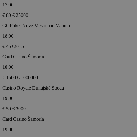
17:00
€ 80
€ 25000
GGPoker Nové Mesto nad Váhom
18:00
€ 45+20+5
Card Casino Šamorín
18:00
€ 1500
€ 1000000
Casino Royale Dunajská Streda
19:00
€ 50
€ 3000
Card Casino Šamorín
19:00