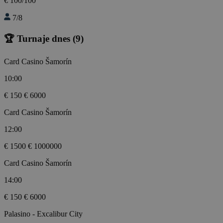
€ 100/100
7/8
🏆 Turnaje dnes
(9)
Card Casino Šamorín
10:00
€ 150
€ 6000
Card Casino Šamorín
12:00
€ 1500
€ 1000000
Card Casino Šamorín
14:00
€ 150
€ 6000
Palasino - Excalibur City