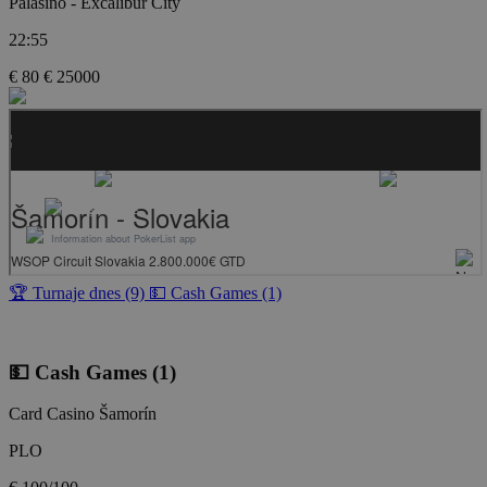
Palasino - Excalibur City
22:55
€ 80
€ 25000
🏆 Turnaje dnes (9)
💵 Cash Games (1)
💵 Cash Games
(1)
Card Casino Šamorín
PLO