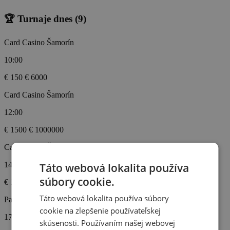
🏆 Turnaje dnes
(9)
Card Casino Šamorín
10:00
€ 150
€ 6000
Card Casino Šamorín
12:00
€ 1500
€ 1000000
Card Casino Šamorín
14:00
Táto webová lokalita používa
súbory cookie.
€ 150
€ 6000
Táto webová lokalita používa súbory
Palasino - Excalibur City
cookie na zlepšenie používateľskej
17:00
skúsenosti. Používaním našej webovej