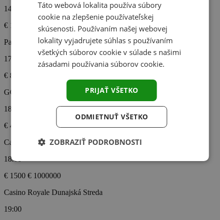
Táto webová lokalita používa súbory
14:00
cookie na zlepšenie používateľskej
€ 150
€ 6000
skúsenosti. Používaním našej webovej
lokality vyjadrujete súhlas s používaním
Palasino - Excalibur City
všetkých súborov cookie v súlade s našimi
17:00
zásadami používania súborov cookie.
€ 80
€ 25000
PRIJAŤ VŠETKO
GGPoker Nové Mesto nad Váhom
18:00
ODMIETNUŤ VŠETKO
€ 45+20+5
ZOBRAZIŤ PODROBNOSTI
Card Casino Šamorín
18:00
€ 1500
€ 1000000
Casino Royale Dunajská Streda
19:00