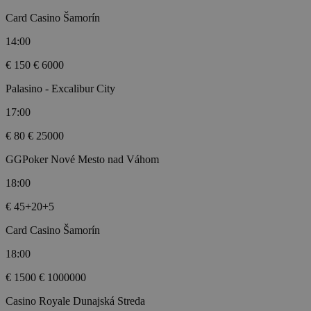
Card Casino Šamorín
14:00
€ 150
€ 6000
Palasino - Excalibur City
17:00
€ 80
€ 25000
GGPoker Nové Mesto nad Váhom
18:00
€ 45+20+5
Card Casino Šamorín
18:00
€ 1500
€ 1000000
Casino Royale Dunajská Streda