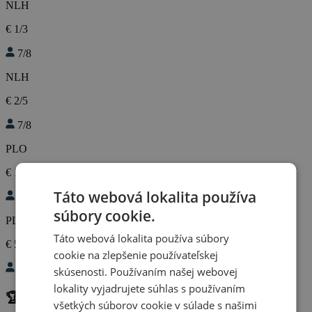
NLH
€ 1/3
7/8
NLH
€ 2/5
7/8
PLO
€ 10/10
Táto webová lokalita používa
8/8
súbory cookie.
PLO
Táto webová lokalita používa súbory
€ 5/5
cookie na zlepšenie používateľskej
6/8
skúsenosti. Používaním našej webovej
lokality vyjadrujete súhlas s používaním
🏆 Turnaje dnes
(6)
všetkých súborov cookie v súlade s našimi