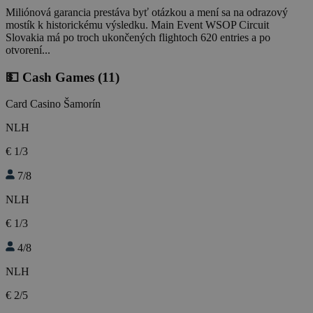
Miliónová garancia prestáva byť otázkou a mení sa na odrazový
mostík k historickému výsledku. Main Event WSOP Circuit
Slovakia má po troch ukončených flightoch 620 entries a po
otvorení...
💵 Cash Games
(11)
Card Casino Šamorín
NLH
€ 1/3
7/8
NLH
€ 1/3
4/8
NLH
€ 2/5