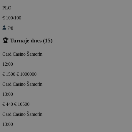
PLO
€ 100/100
7/8
🏆 Turnaje dnes
(15)
Card Casino Šamorín
12:00
€ 1500
€ 1000000
Card Casino Šamorín
13:00
€ 440
€ 10500
Card Casino Šamorín
13:00