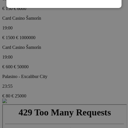
€ 150
€ 6000
Card Casino Šamorín
19:00
€ 1500
€ 1000000
Card Casino Šamorín
19:00
€ 600
€ 50000
Palasino - Excalibur City
23:55
€ 80
€ 25000