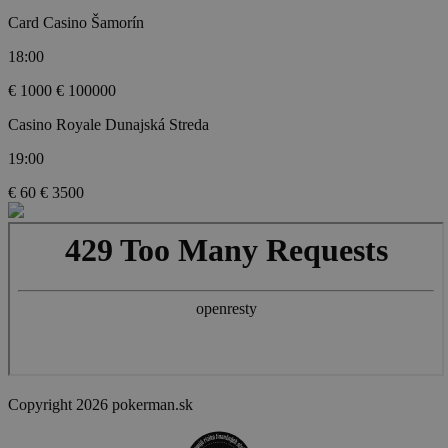
Card Casino Šamorín
18:00
€ 1000
€ 100000
Casino Royale Dunajská Streda
19:00
€ 60
€ 3500
Copyright 2026 pokerman.sk