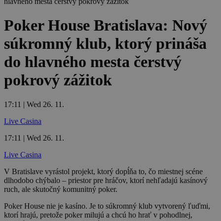
Poker House Bratislava: Nový
súkromný klub, ktorý prináša
do hlavného mesta čerstvý
pokrový zážitok
17:11 | Wed 26. 11.
Live Casina
17:11 | Wed 26. 11.
Live Casina
V Bratislave vyrástol projekt, ktorý dopĺňa to, čo miestnej scéne
dlhodobo chýbalo – priestor pre hráčov, ktorí nehľadajú kasínový
ruch, ale skutočný komunitný poker.
Poker House nie je kasíno. Je to súkromný klub vytvorený ľuďmi,
ktorí hrajú, pretože poker milujú a chcú ho hrať v pohodlnej,