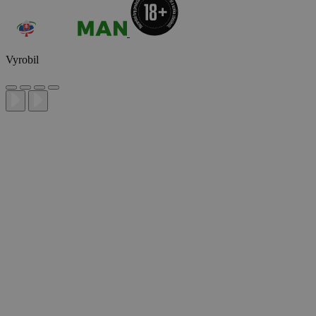
Vyrobil