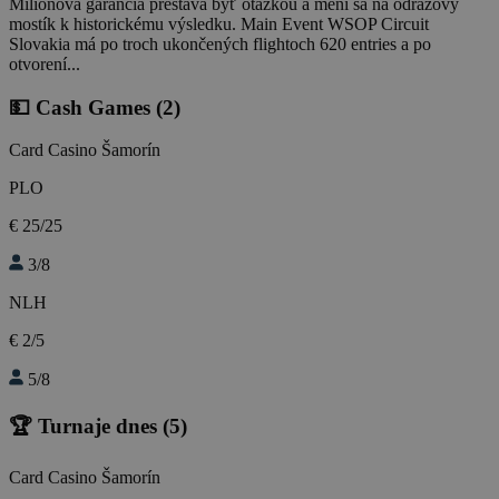
Miliónová garancia prestáva byť otázkou a mení sa na odrazový
mostík k historickému výsledku. Main Event WSOP Circuit
Slovakia má po troch ukončených flightoch 620 entries a po
otvorení...
💵 Cash Games
(2)
Card Casino Šamorín
PLO
€ 25/25
3/8
NLH
€ 2/5
5/8
🏆 Turnaje dnes
(5)
Card Casino Šamorín