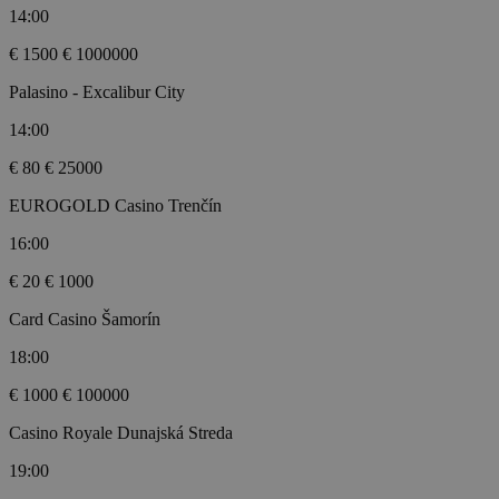
14:00
€ 1500
€ 1000000
Palasino - Excalibur City
14:00
€ 80
€ 25000
EUROGOLD Casino Trenčín
16:00
€ 20
€ 1000
Card Casino Šamorín
18:00
€ 1000
€ 100000
Casino Royale Dunajská Streda
19:00