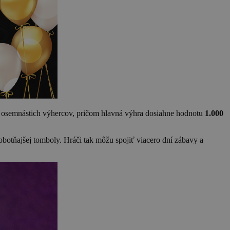
zi osemnástich výhercov, pričom hlavná výhra dosiahne hodnotu
1.000
obotňajšej tomboly. Hráči tak môžu spojiť viacero dní zábavy a