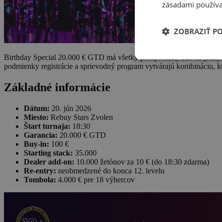
zásadami používa
ZOBRAZIŤ P
Birthday Special 20.000 € GTD má všetky predpoklady stať sa jedným 
podmienky registrácie a sprievodný program vytvárajú kombináciu, kt
Základné informácie
Dátum:
20. jún 2026
Miesto:
Rebuy Stars Zvolen
Štart turnaja:
18:30
Garancia:
20.000 € GTD
Buy-in:
100 €
Starting stack:
35.000
Dealer add-on:
10.000 žetónov za 10 € (do 18:30 zdarma)
Re-entry:
neobmedzené do konca 12. levelu
Tombola:
4.000 € pre 18 výhercov