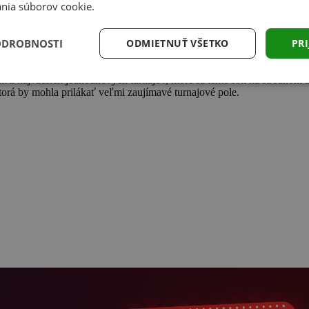
nia súborov cookie.
ODROBNOSTI
ODMIETNUŤ VŠETKO
PRI
z najväčších jednodňových turnajov, ktoré sa tento rok na strednom S
orá by mohla prilákať veľmi zaujímavé turnajové pole.