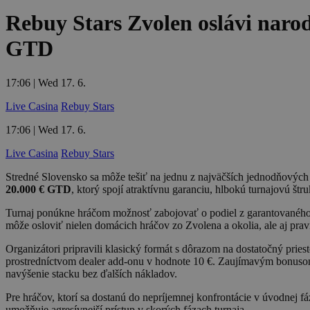
Rebuy Stars Zvolen oslávi narod
GTD
17:06 | Wed 17. 6.
Live Casina
Rebuy Stars
17:06 | Wed 17. 6.
Live Casina
Rebuy Stars
Stredné Slovensko sa môže tešiť na jednu z najväčších jednodňových 
20.000 € GTD
, ktorý spojí atraktívnu garanciu, hlbokú turnajovú š
Turnaj ponúkne hráčom možnosť zabojovať o podiel z garantovaného
môže osloviť nielen domácich hráčov zo Zvolena a okolia, ale aj pra
Organizátori pripravili klasický formát s dôrazom na dostatočný pries
prostredníctvom dealer add-onu v hodnote 10 €. Zaujímavým bonusom 
navýšenie stacku bez ďalších nákladov.
Pre hráčov, ktorí sa dostanú do nepríjemnej konfrontácie v úvodnej fá
umožňuje agresívnejší prístup v skorých fázach turnaja.