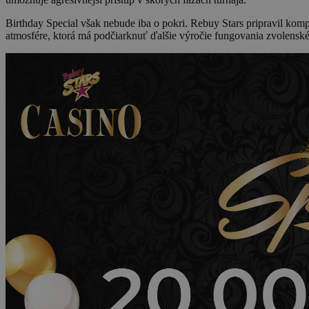
Birthday Special však nebude iba o pokri. Rebuy Stars pripravil komp
atmosfére, ktorá má podčiarknuť ďalšie výročie fungovania zvolenské