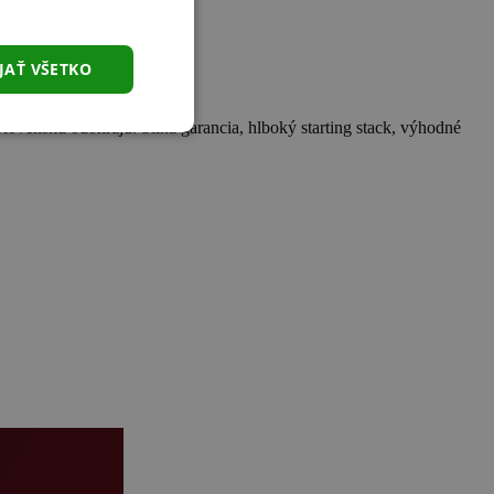
JAŤ VŠETKO
lovensku odohrajú. Silná garancia, hlboký starting stack, výhodné