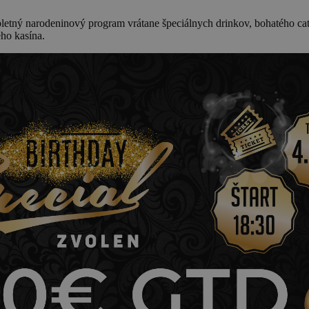
letný narodeninový program vrátane špeciálnych drinkov, bohatého cate
ho kasína.