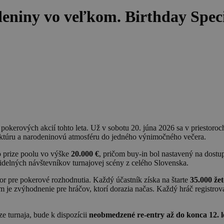
eniny vo veľkom. Birthday Speci
pokerových akcií tohto leta. Už v sobotu 20. júna 2026 sa v priestoro
truktúru a narodeninovú atmosféru do jedného výnimočného večera.
 prize poolu vo výške
20.000 €
, pričom buy-in bol nastavený na dost
videlných návštevníkov turnajovej scény z celého Slovenska.
tor pre pokerové rozhodnutia. Každý účastník získa na štarte
35.000 že
je zvýhodnenie pre hráčov, ktorí dorazia načas. Každý hráč registro
ze turnaja, bude k dispozícii
neobmedzené re-entry až do konca 12. l