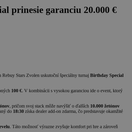
al prinesie garanciu 20.000 €
ch Rebuy Stars Zvolen uskutoční špeciálny turnaj
Birthday Special
upných
100 €
. V kombinácii s vysokou garanciou ide o event, ktorý
tónov
, pričom svoj stack môže navýšiť o ďalších
10.000 žetónov
vaný do
18:30
získa dealer add-on zdarma, čo predstavuje okamžité
evelu
. Táto možnosť výrazne zvyšuje komfort pri hre a zároveň