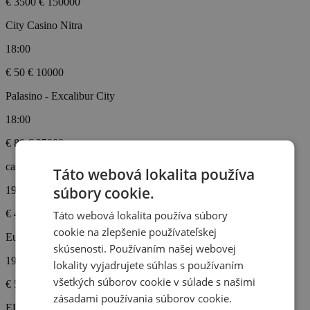
€ 3500
€ 150000
City Casino Nitra
18:00
€ 50
€ 10000
Palasino - Excalibur City
18:00
€ 80
€ 25000
casino excel Prievidza
Táto webová lokalita používa
súbory cookie.
19:00
€ 40
€ 2040
Táto webová lokalita používa súbory
cookie na zlepšenie používateľskej
Eurogold Rovinka
skúsenosti. Používaním našej webovej
19:00
lokality vyjadrujete súhlas s používaním
všetkých súborov cookie v súlade s našimi
€ 50
€ 1900
zásadami používania súborov cookie.
EUROGOLD Casino Trenčín