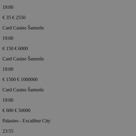
19:00
€ 35
€ 2550
Card Casino Šamorín
19:00
€ 150
€ 6000
Card Casino Šamorín
19:00
€ 1500
€ 1000000
Card Casino Šamorín
19:00
€ 600
€ 50000
Palasino - Excalibur City
23:55