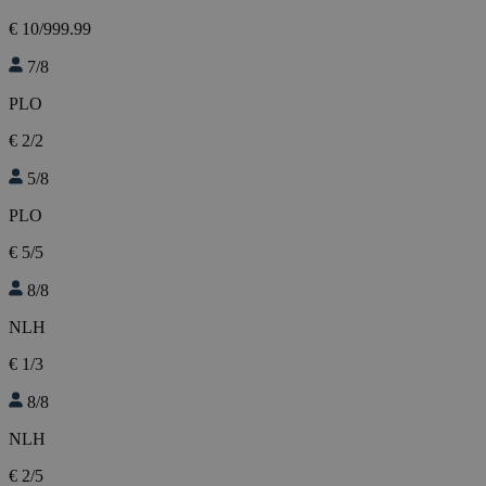
€ 10/999.99
7/8
PLO
€ 2/2
5/8
PLO
€ 5/5
8/8
NLH
€ 1/3
8/8
NLH
€ 2/5