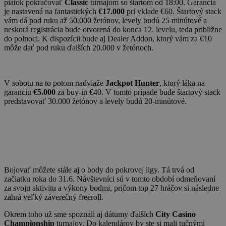
piatok pokračovať
Classic
turnajom so štartom od 18:00. Garancia
je nastavená na fantastických
€17.000
pri vklade €60. Štartový stack
vám dá pod ruku až 50.000 žetónov, levely budú 25 minútové a
neskorá registrácia bude otvorená do konca 12. levelu, teda približne
do polnoci. K dispozícii bude aj Dealer Addon, ktorý vám za €10
môže dať pod ruku ďalších 20.000 v žetónoch.
V sobotu na to potom nadviaže
Jackpot Hunter
, ktorý láka na
garanciu
€5.000
za buy-in €40. V tomto prípade bude štartový stack
predstavovať 30.000 žetónov a levely budú 20-minútové.
Bojovať môžete stále aj o body do pokrovej ligy. Tá trvá od
začiatku roka do 31.6. Návštevníci sú v tomto období odmeňovaní
za svoju aktivitu a výkony bodmi, pričom top 27 hráčov si následne
zahrá veľký záverečný freeroll.
Okrem toho už sme spoznali aj dátumy ďalších
City Casino
Championship
turnajov. Do kalendárov by ste si mali tučnými