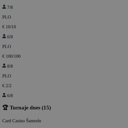
7/8
PLO
€ 10/10
6/8
PLO
€ 100/100
8/8
PLO
€ 2/2
6/8
🏆 Turnaje dnes
(15)
Card Casino Šamorín