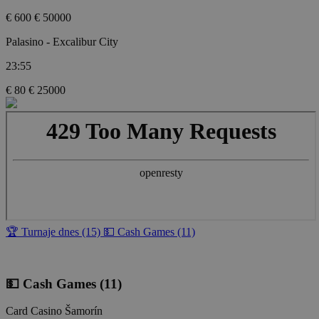
€ 600
€ 50000
Palasino - Excalibur City
23:55
€ 80
€ 25000
🏆 Turnaje dnes (15)
💵 Cash Games (11)
💵 Cash Games
(11)
Card Casino Šamorín