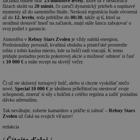
začiatku budete hrať
25-minútové levely
, ktoré sa v neskorších
fázach skráti na
20 minút
, čo zaručí dynamický priebeh a napínavé
momenty až do samotného finále. Neskorá registrácia bude otvorená
až do
12. levelu
, teda približne do
00:30
, takže aj tí, ktorí sa
nestihnú dostaviť hneď na začiatok, majú stále šancu zabojovať o
svoj podiel z garancie.
Atmosféra v
Rebuy Stars Zvolen
je vždy nabitá energiou.
Profesionálny personál, kvalitná obsluha a priateľské prostredie
robia z tohto kasína miesto, kde sa hráči radi vracajú. K tomu
pridajte poriadnu porciu pokerovej akcie a možnosť odniesť si časť
z
10 000 €
a máte recept na skvelý večer.
Či už ste skúsený turnajový hráč, alebo si chcete vyskúšať niečo
nové,
Special 10 000 €
je ideálnou príležitosťou otestovať svoje
schopnosti, zmerať si sily s hráčmi z celého regiónu a zažiť poriadnu
dávku adrenalínu.
Tak neváhajte, zoberte kamarátov a príďte si zahrať –
Rebuy Stars
Zvolen
už čaká na svojich víťazov!
redakcia
/
Čítajte ďalej
/