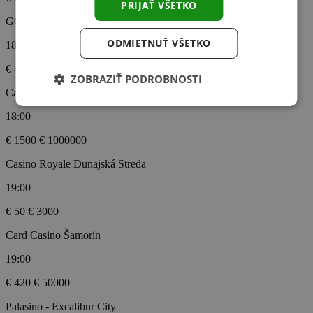
PRIJAŤ VŠETKO
GGPoker Nové Mesto nad Váhom
ODMIETNUŤ VŠETKO
18:00
€ 45+20+5
ZOBRAZIŤ PODROBNOSTI
Card Casino Šamorín
18:00
€ 1500
€ 1000000
Casino Royale Dunajská Streda
19:00
€ 50
€ 3000
Card Casino Šamorín
19:00
€ 420
€ 50000
Palasino - Excalibur City