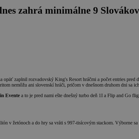
nes zahrá minimálne 9 Slovákov
a opäť zaplnil rozvadovský King's Resort hráčmi a počet entries pred d
ritom nemôžu ani slovenskí hráči, pričom v dnešnom druhom dni sa ich
in Evente
a to je pred nami ešte dnešný turbo deň 1I a Flip and Go fli
ilión v žetónoch a do hry sa vráti s 997-tisícovým stackom. Výborne sa 