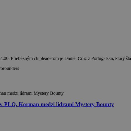
 14:00. Priebežným chipleaderom je Daniel Cruz z Portugalska, ktorý š
rorounders
i v PLO, Korman medzi lídrami Mystery Bounty