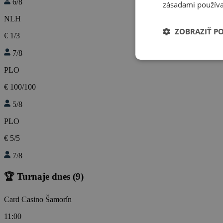
6/8
zásadami používa
NLH
ZOBRAZIŤ P
€ 1/3
7/8
PLO
€ 100/100
5/8
PLO
€ 5/5
7/8
🏆 Turnaje dnes
(9)
Card Casino Šamorín
11:00