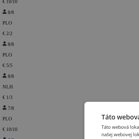
€ 10/10
8/8
PLO
€ 2/2
8/8
PLO
€ 5/5
8/8
NLH
€ 1/3
7/8
Táto webová
PLO
Táto webová lokal
€ 10/10
našej webovej lok