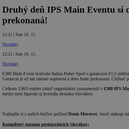
Druhý deň IPS Main Eventu si d
prekonaná!
12:11 | Sun 16. 11.
Novinky
12:11 | Sun 16. 11.
Novinky
€380 Main Event festivalu Italian Poker Sport s garanciou €1,5 milión
Garancia je už tak takmer naplnená a dnes bude prekonaná. Chýbať p
Celkom 3.865 entries zatiaľ organizátori zaznamenali v
€380 IPS Ma
medzi nimi figuruje aj bezmála desiatka Slovákov.
Najlepšie si z našich hráčov počínal
Denis Moravec
, ktorý atakuje m
Kompletný zoznam postupujúcich Slovákov: