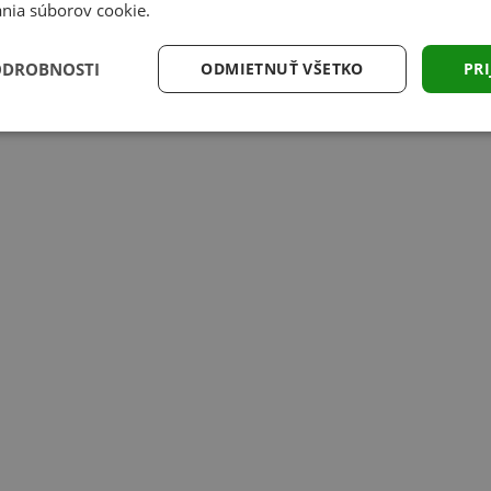
nia súborov cookie.
ODROBNOSTI
ODMIETNUŤ VŠETKO
PRI