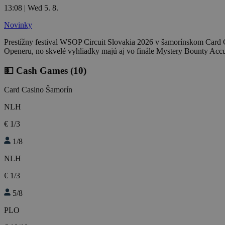
13:08 | Wed 5. 8.
Novinky
Prestížny festival WSOP Circuit Slovakia 2026 v šamorínskom Card C
Openeru, no skvelé vyhliadky majú aj vo finále Mystery Bounty Acc
💵 Cash Games
(10)
Card Casino Šamorín
NLH
€ 1/3
1/8
NLH
€ 1/3
5/8
PLO