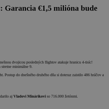
: Garancia €1,5 milióna bude
nešnou dvojicou posledných flightov atakuje hranicu 4-tisíc!
 stretne minimálne 9.
ght. Postup do dnešného druhého dňa si doteraz zaistilo 486 hráčov a
darilo aj
Vladovi Minárikovi
so 716.000 žetónmi.