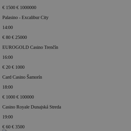
€ 1500
€ 1000000
Palasino - Excalibur City
14:00
€ 80
€ 25000
EUROGOLD Casino Trenčín
16:00
€ 20
€ 1000
Card Casino Šamorín
18:00
€ 1000
€ 100000
Casino Royale Dunajská Streda
19:00
€ 60
€ 3500