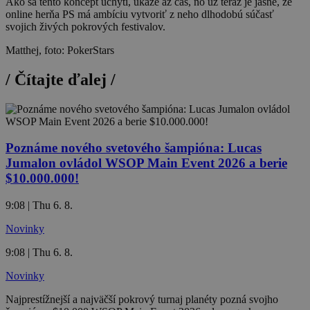
Ako sa tento koncept uchytí, ukáže až čas, no už teraz je jasné, že
online herňa PS má ambíciu vytvoriť z neho dlhodobú súčasť
svojich živých pokrových festivalov.
Matthej, foto: PokerStars
/
Čítajte ďalej
/
Poznáme nového svetového šampióna: Lucas
Jumalon ovládol WSOP Main Event 2026 a berie
$10.000.000!
9:08 | Thu 6. 8.
Novinky
9:08 | Thu 6. 8.
Novinky
Najprestížnejší a najväčší pokrový turnaj planéty pozná svojho