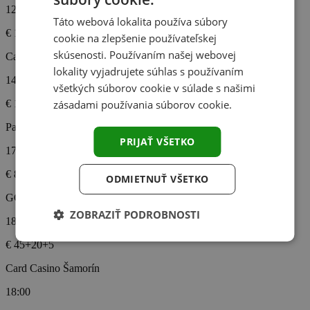
12:00
Táto webová lokalita používa súbory
€ 1500
€ 1000000
cookie na zlepšenie používateľskej
skúsenosti. Používaním našej webovej
Card Casino Šamorín
lokality vyjadrujete súhlas s používaním
14:00
všetkých súborov cookie v súlade s našimi
€ 150
€ 6000
zásadami používania súborov cookie.
Palasino - Excalibur City
PRIJAŤ VŠETKO
17:00
€ 80
€ 25000
ODMIETNUŤ VŠETKO
GGPoker Nové Mesto nad Váhom
ZOBRAZIŤ PODROBNOSTI
18:00
€ 45+20+5
Card Casino Šamorín
18:00