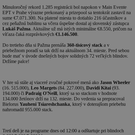
Minuloročný rekord 1.285 registrácii bol napokon v Main Evente
EPT v Prahe výrazne prekonaný a prizepool sa tentokrát zastavil na
sume €7.071.300. Na platené miesta to dotiahlo 216 účastníkov a
cez peňažnú bublinu sa včera úspešne dostal aj slovenský zástupca
Lukáš Pažma
. Aktuálne už má istých minimálne €8.550, pričom na
víťaza čaká rozprávkových
€1.146.500
.
Do tretieho dňa si Pažma prenáša
360-tisícový stack
a v
priebežnom poradí sa tak drží na aktuálnom 34. mieste. Pred sebou
bude mať v úvode dnešných bojov solidných 72 veľkých blindov.
Držíme palce!
V hre sú stále aj viaceré zvučné pokrové mená ako
Jason Wheeler
(16. 515.000),
Leo Margets
(84. 227.000),
Davidi Kitai
(93.
194.000) či
Padraig O'Neill
, ktorý sa so stackom v hodnote
134.000 žetónov drží na 132. mieste. Do vedenia sa prepracoval
Bielorus
Yauheni Tsiareshchanka
, ktorý v doterajšom priebehu
nahromadil 955.000 stack.
Tretí deň je na programe dnes od 12:00 a odštartuje pri blindoch