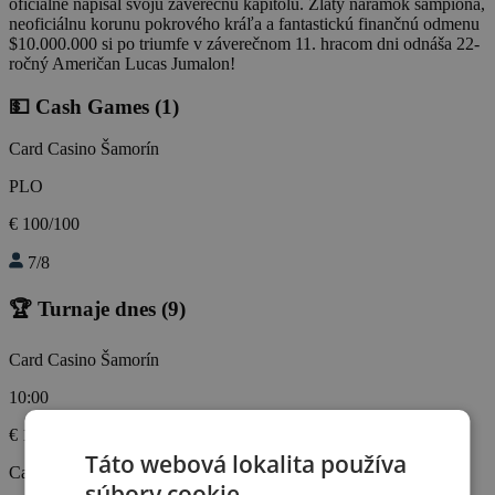
oficiálne napísal svoju záverečnú kapitolu. Zlatý náramok šampióna,
neoficiálnu korunu pokrového kráľa a fantastickú finančnú odmenu
$10.000.000 si po triumfe v záverečnom 11. hracom dni odnáša 22-
ročný Američan Lucas Jumalon!
💵 Cash Games
(1)
Card Casino Šamorín
PLO
€ 100/100
7/8
🏆 Turnaje dnes
(9)
Card Casino Šamorín
10:00
€ 150
€ 6000
Táto webová lokalita používa
Card Casino Šamorín
súbory cookie.