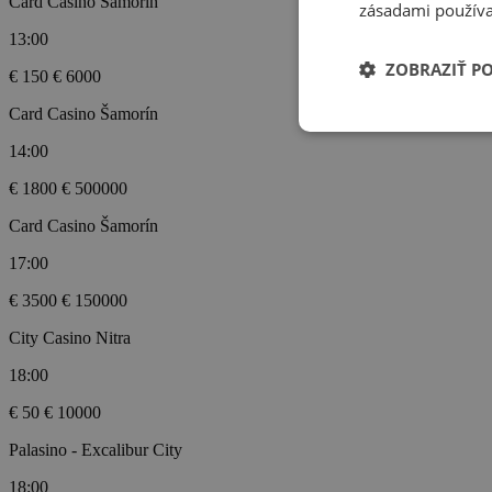
Card Casino Šamorín
zásadami používa
13:00
ZOBRAZIŤ P
€ 150
€ 6000
Card Casino Šamorín
14:00
€ 1800
€ 500000
Card Casino Šamorín
17:00
€ 3500
€ 150000
City Casino Nitra
18:00
€ 50
€ 10000
Palasino - Excalibur City
18:00