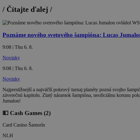
/
Čítajte ďalej
/
Poznáme nového svetového šampióna: Lucas Jumalon
9:08 | Thu 6. 8.
Novinky
9:08 | Thu 6. 8.
Novinky
Najprestížnejší a najväčší pokrový turnaj planéty pozná svojho šamp
záverečnú kapitolu. Zlatý náramok šampióna, neoficiálnu korunu po
Jumalon!
💵 Cash Games
(2)
Card Casino Šamorín
NLH