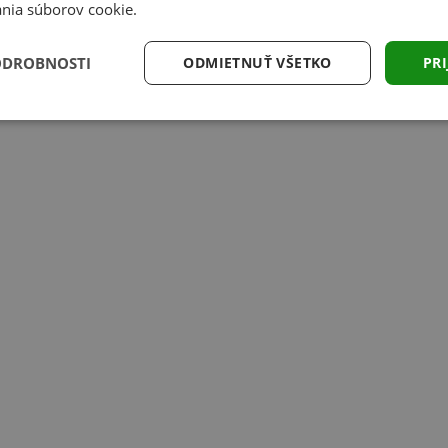
nia súborov cookie.
ODROBNOSTI
ODMIETNUŤ VŠETKO
PRI