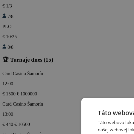
€ 1/3
7/8
PLO
€ 10/25
8/8
🏆 Turnaje dnes
(15)
Card Casino Šamorín
12:00
€ 1500
€ 1000000
Card Casino Šamorín
Táto webová
13:00
Táto webová lokal
€ 440
€ 10500
našej webovej lok