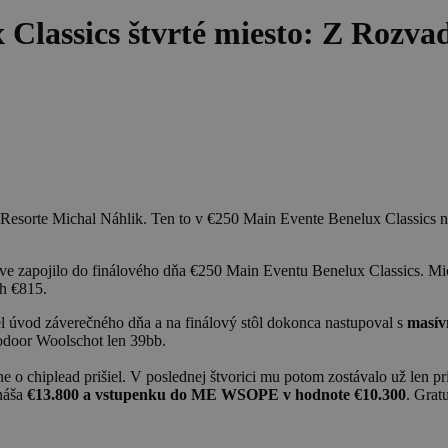
 Classics štvrté miesto: Z Rozva
Resorte Michal Náhlik. Ten to v €250 Main Evente Benelux Classics n
e zapojilo do finálového dňa €250 Main Eventu Benelux Classics. Mich
ch €815.
el úvod záverečného dňa a na finálový stôl dokonca nastupoval s
masív
eodoor Woolschot len 39bb.
o chiplead prišiel. V poslednej štvorici mu potom zostávalo už len prib
dnáša
€13.800 a vstupenku do ME WSOPE v hodnote €10.300
. Grat