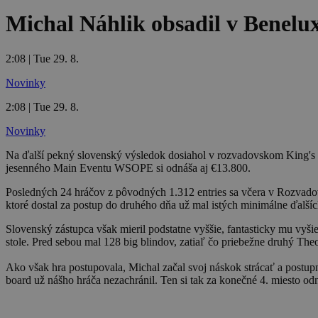
Michal Náhlik obsadil v Benelux
2:08 | Tue 29. 8.
Novinky
2:08 | Tue 29. 8.
Novinky
Na ďalší pekný slovenský výsledok dosiahol v rozvadovskom King's 
jesenného Main Eventu WSOPE si odnáša aj €13.800.
Posledných 24 hráčov z pôvodných 1.312 entries sa včera v Rozvadov
ktoré dostal za postup do druhého dňa už mal istých minimálne ďalší
Slovenský zástupca však mieril podstatne vyššie, fantasticky mu vyši
stole. Pred sebou mal 128 big blindov, zatiaľ čo priebežne druhý Th
Ako však hra postupovala, Michal začal svoj náskok strácať a postupne 
board už nášho hráča nezachránil. Ten si tak za konečné 4. miesto o