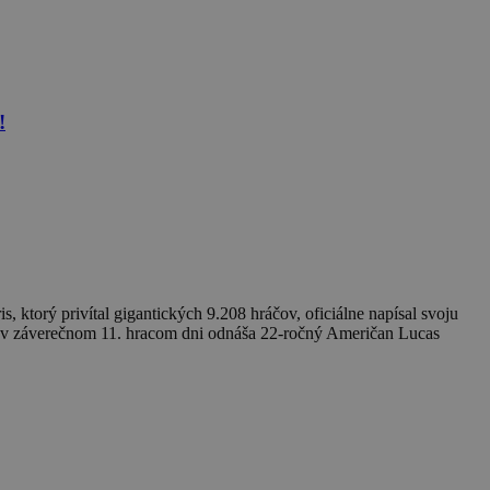
!
ktorý privítal gigantických 9.208 hráčov, oficiálne napísal svoju
fe v záverečnom 11. hracom dni odnáša 22-ročný Američan Lucas