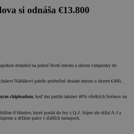
dova si odnáša €13.800
apokon dotiahol na pekné štvrté miesto a okrem vstupenky do
alovi Náhlikovi patrilo priebežné desiate miesto a okrem €400,
nym chipleadom
, keď mu patrilo takmer 40% všetkých žetónov na
ližne 8 blindov, ktoré poslal do hry s Q-J. Súper ale držal A-J a
ulujeme a držíme palce v ďalších turnajoch.