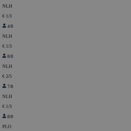
NLH
€ 1/3
4/8
NLH
€ 1/3
8/8
NLH
€ 2/5
7/8
NLH
€ 1/3
8/8
PLO