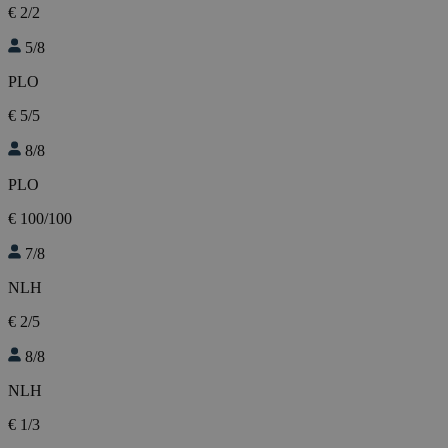
€ 2/2
5/8
PLO
€ 5/5
8/8
PLO
€ 100/100
7/8
NLH
€ 2/5
8/8
NLH
€ 1/3