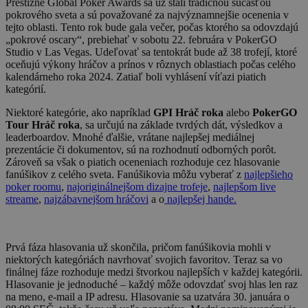
Prestížne Global Poker Awards sa už stali tradičnou súčasťou
pokrového sveta a sú považované za najvýznamnejšie ocenenia v
tejto oblasti. Tento rok bude gala večer, počas ktorého sa odovzdajú
„pokrové oscary“, prebiehať v sobotu 22. februára v PokerGO
Studio v Las Vegas. Udeľovať sa tentokrát bude až 38 trofejí, ktoré
oceňujú výkony hráčov a prínos v rôznych oblastiach počas celého
kalendárneho roka 2024. Zatiaľ boli vyhlásení víťazi piatich
kategórií.
Niektoré kategórie, ako napríklad
GPI Hráč roka
alebo
PokerGO
Tour Hráč roka
, sa určujú na základe tvrdých dát, výsledkov a
leaderboardov. Mnohé ďalšie, vrátane najlepšej mediálnej
prezentácie či dokumentov, sú na rozhodnutí odborných porôt.
Zároveň sa však o piatich oceneniach rozhoduje cez hlasovanie
fanúšikov z celého sveta. Fanúšikovia môžu vyberať z
najlepšieho
poker roomu
,
najoriginálnejšom dizajne trofeje
,
najlepšom live
streame
,
najzábavnejšom hráčovi
a o
najlepšej hande.
Prvá fáza hlasovania už skončila, pričom fanúšikovia mohli v
niektorých kategóriách navrhovať svojich favoritov. Teraz sa vo
finálnej fáze rozhoduje medzi štvorkou najlepších v každej kategórii.
Hlasovanie je jednoduché – každý môže odovzdať svoj hlas len raz
na meno, e-mail a IP adresu. Hlasovanie sa uzatvára 30. januára o