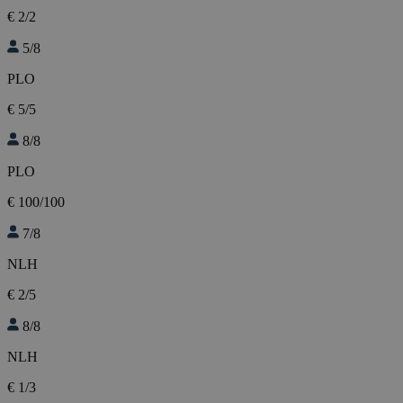
€ 2/2
5/8
PLO
€ 5/5
8/8
PLO
€ 100/100
7/8
NLH
€ 2/5
8/8
NLH
€ 1/3