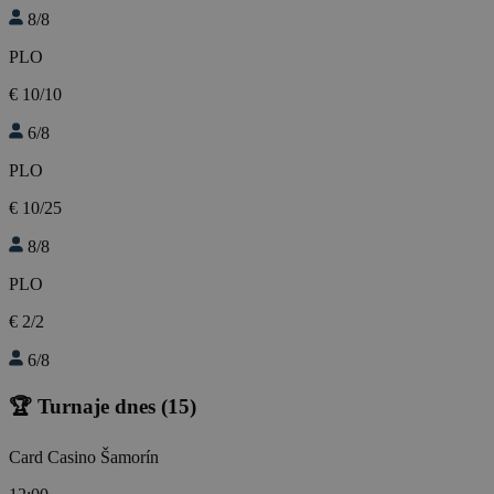
8/8
PLO
€ 10/10
6/8
PLO
€ 10/25
8/8
PLO
€ 2/2
6/8
🏆 Turnaje dnes
(15)
Card Casino Šamorín