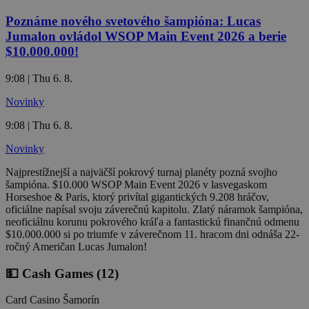
Poznáme nového svetového šampióna: Lucas
Jumalon ovládol WSOP Main Event 2026 a berie
$10.000.000!
9:08 | Thu 6. 8.
Novinky
9:08 | Thu 6. 8.
Novinky
Najprestížnejší a najväčší pokrový turnaj planéty pozná svojho
šampióna. $10.000 WSOP Main Event 2026 v lasvegaskom
Horseshoe & Paris, ktorý privítal gigantických 9.208 hráčov,
oficiálne napísal svoju záverečnú kapitolu. Zlatý náramok šampióna,
neoficiálnu korunu pokrového kráľa a fantastickú finančnú odmenu
$10.000.000 si po triumfe v záverečnom 11. hracom dni odnáša 22-
ročný Američan Lucas Jumalon!
💵 Cash Games
(12)
Card Casino Šamorín