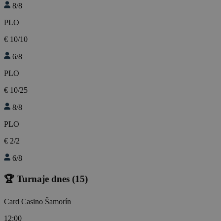
8/8
PLO
€ 10/10
6/8
PLO
€ 10/25
8/8
PLO
€ 2/2
6/8
🏆 Turnaje dnes
(15)
Card Casino Šamorín
12:00