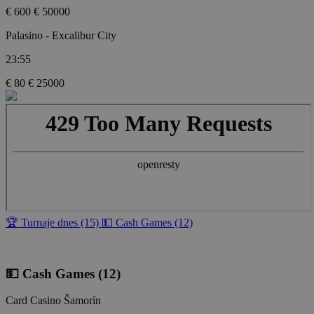
€ 600
€ 50000
Palasino - Excalibur City
23:55
€ 80
€ 25000
🏆 Turnaje dnes (15)
💵 Cash Games (12)
💵 Cash Games
(12)
Card Casino Šamorín