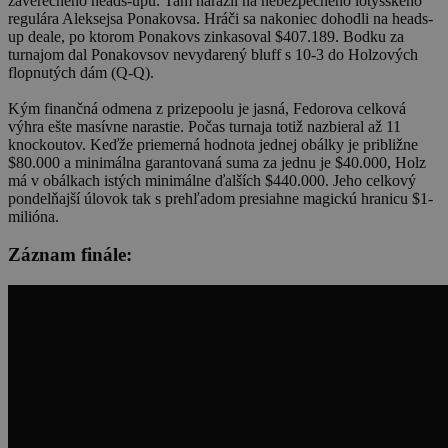
záverečného heads-upu. Tam narazil na nebezpečného lotyšského
regulára Aleksejsa Ponakovsa. Hráči sa nakoniec dohodli na heads-
up deale, po ktorom Ponakovs zinkasoval $407.189. Bodku za
turnajom dal Ponakovsov nevydarený bluff s 10-3 do Holzových
flopnutých dám (Q-Q).
Kým finančná odmena z prizepoolu je jasná, Fedorova celková
výhra ešte masívne narastie. Počas turnaja totiž nazbieral až 11
knockoutov. Keďže priemerná hodnota jednej obálky je približne
$80.000 a minimálna garantovaná suma za jednu je $40.000, Holz
má v obálkach istých minimálne ďalších $440.000. Jeho celkový
pondelňajší úlovok tak s prehľadom presiahne magickú hranicu $1-
milióna.
Záznam finále: