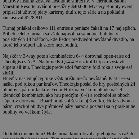
pokrový inštinkt zostáva absolútne smrteľný. V čiernohorskom
Maestral Resorte ovládol prestížny $40.000 Mystery Bounty event,
pripísal si už svoj piaty kariérny titul z tejto série a na pokladni
zinkasoval $528.811.
Turnaj prilákal celkovo 111 entries a peniaze čakali na 17 najlepších.
Príbeh celého turnaja sa však napísal na samotnej bubline v
posledných 18 hráčoch, kde Fedor predviedol nevídané divadlo, na
ktoré jeho súperi tak skoro nezabudnú.
Najskôr v 3-way pote s kombináciou 6- 4 dorovnal open-raise od
Theoligisa s A-A. Na turne K-Q-4-4 Holz trafil trips a vystavil
súpera all-inu. Theologis predviedol famózny fold roka a svoje esá
zložil.
Hneď v nasledujúcej ruke však prišlo niečo nevídané. Kiat Lee si
našiel pod rukou pár kráľov, Theologis poslal do hry posledných 24
blindov s párom Jackov. Fedor Holz na veľkom blinde našiel
identickú kombináciu ako hru predtým (6-4) a rozhodol sa oboch
súperov dorovnať. Board priniesol šestku aj štvorku, Holz s dvoma
pármi crackol obidva prémiové páry naraz a postaral sa o prasknutie
bubliny vo veľkom štýle.
Od tohto momentu už Holz turnaj kontroloval a prebojoval sa až do