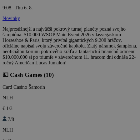
9:08 | Thu 6. 8.
Novinky
Najprestížnejší a najväčší pokrový turnaj planéty pozná svojho
šampióna. $10.000 WSOP Main Event 2026 v lasvegaskom
Horseshoe & Paris, ktorý privítal gigantických 9.208 hráčov,
oficiálne napísal svoju záverečnú kapitolu. Zlatý náramok šampióna,
neoficiálnu korunu pokrového kráľa a fantastickú finančnú odmenu
$10.000.000 si po triumfe v záverečnom 11. hracom dni odnáša 22-
ročný Američan Lucas Jumalon!
💵 Cash Games
(10)
Card Casino Šamorín
NLH
€ 1/3
7/8
NLH