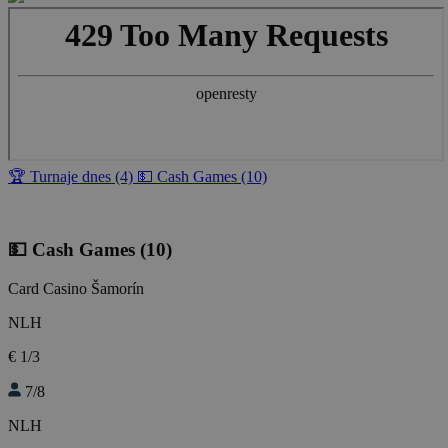
🏆 Turnaje dnes (4)
💵 Cash Games (10)
💵 Cash Games
(10)
Card Casino Šamorín
NLH
€ 1/3
7/8
NLH