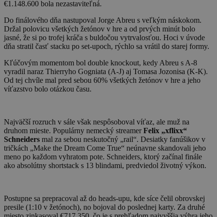
€1.148.600 bola nezastaviteľná.
Do finálového dňa nastupoval Jorge Abreu s veľkým náskokom.
Držal polovicu všetkých žetónov v hre a od prvých minút bolo
jasné, že si po trofej kráča s buldočou vytrvalosťou. Hoci v úvode
dňa stratil časť stacku po set-upoch, rýchlo sa vrátil do starej formy.
Kľúčovým momentom bol double knockout, kedy Abreu s A-8
vyradil naraz Thierryho Gogniata (A-J) aj Tomasa Jozonisa (K-K).
Od tej chvíle mal pred sebou 60% všetkých žetónov v hre a jeho
víťazstvo bolo otázkou času.
Najväčší rozruch v sále však nespôsoboval víťaz, ale muž na
druhom mieste. Populárny nemecký streamer
Felix „xflixx“
Schneiders
mal za sebou neskutočný „rail“. Desiatky fanúšikov v
tričkách „Make the Dream Come True“ neúnavne skandovali jeho
meno po každom vyhratom pote. Schneiders, ktorý začínal finále
ako absolútny shortstack s 13 blindami, predviedol životný výkon.
Postupne sa prepracoval až do heads-upu, kde síce čelil obrovskej
presile (1:10 v žetónoch), no bojoval do poslednej karty. Za druhé
miesto zinkasoval €717.350, čo je s prehľadom najvyššia výhra jeho