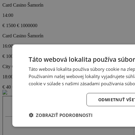
Card Casino Šamorín
14:00
€ 1500
€ 1000000
Card Casino Šamorín
16:00
€ 1000
€ 100000
Táto webová lokalita používa súbor
City Casino Nitra
Táto webová lokalita používa súbory cookie na zlep
Používaním našej webovej lokality vyjadrujete súh
18:00
cookie v súlade s našimi zásadami používania súbo
€ 40
€ 4000
ODMIETNUŤ VŠE
ZOBRAZIŤ PODROBNOSTI