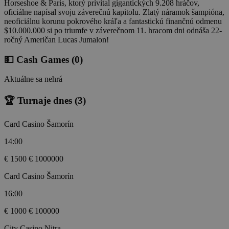
Horseshoe & Paris, ktorý privítal gigantických 9.208 hráčov,
oficiálne napísal svoju záverečnú kapitolu. Zlatý náramok šampióna,
neoficiálnu korunu pokrového kráľa a fantastickú finančnú odmenu
$10.000.000 si po triumfe v záverečnom 11. hracom dni odnáša 22-
ročný Američan Lucas Jumalon!
💵 Cash Games
(0)
Aktuálne sa nehrá
🏆 Turnaje dnes
(3)
Card Casino Šamorín
14:00
€ 1500
€ 1000000
Card Casino Šamorín
16:00
€ 1000
€ 100000
City Casino Nitra