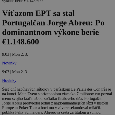
Víťazom EPT sa stal
Portugalčan Jorge Abreu: Po
dominantnom výkone berie
€1.148.600
9:03 | Mon 2. 3.
Novinky
9:03 | Mon 2. 3.
Novinky
Šesť dní napínavých súbojov v parížskom Le Palais des Congrès je
na konci. Main Event s prizepoolom viac ako 7 miliónov eur poznal
meno svojho kráľa už od začiatku finálového dňa. Portugalčan
Jorge Abreu predviedol jednu z najdominantnejších jázd v histórii
European Poker Tour a hoci mu v závere sekundoval miláčik
publika Felix Schneiders, Abreuova cesta za titulom a sumou