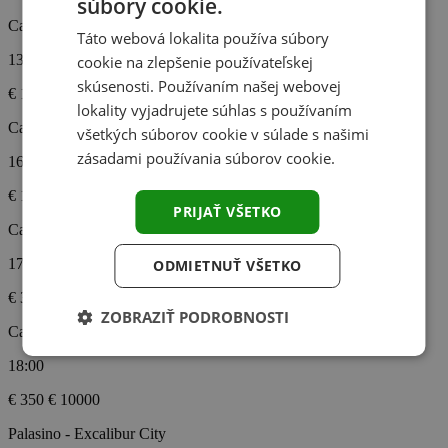
súbory cookie.
Card Casino Šamorín
Táto webová lokalita používa súbory
13:00
cookie na zlepšenie používateľskej
skúsenosti. Používaním našej webovej
€ 1500
€ 1000000
lokality vyjadrujete súhlas s používaním
Card Casino Šamorín
všetkých súborov cookie v súlade s našimi
zásadami používania súborov cookie.
16:00
€ 1800
€ 500000
PRIJAŤ VŠETKO
Card Casino Šamorín
17:00
ODMIETNUŤ VŠETKO
€ 3500
€ 150000
ZOBRAZIŤ PODROBNOSTI
Card Casino Šamorín
18:00
€ 350
€ 10000
Palasino - Excalibur City