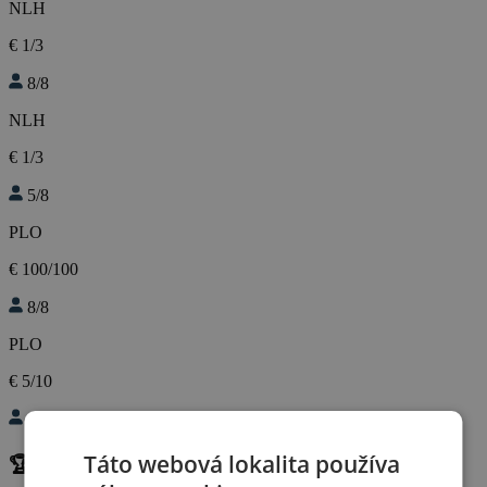
NLH
€ 1/3
8/8
NLH
€ 1/3
5/8
PLO
€ 100/100
8/8
PLO
€ 5/10
8/8
Táto webová lokalita používa
🏆 Turnaje dnes
(7)