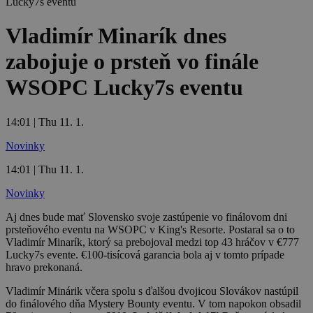
Vladimír Minarík dnes
zabojuje o prsteň vo finále
WSOPC Lucky7s eventu
14:01 | Thu 11. 1.
Novinky
14:01 | Thu 11. 1.
Novinky
Aj dnes bude mať Slovensko svoje zastúpenie vo finálovom dni
prsteňového eventu na WSOPC v King's Resorte. Postaral sa o to
Vladimír Minarík, ktorý sa prebojoval medzi top 43 hráčov v €777
Lucky7s evente. €100-tisícová garancia bola aj v tomto prípade
hravo prekonaná.
Vladimír Minárik včera spolu s ďalšou dvojicou Slovákov nastúpil
do finálového dňa Mystery Bounty eventu. V tom napokon obsadil