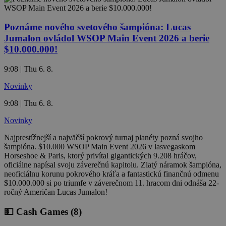
Poznáme nového svetového šampióna: Lucas
Jumalon ovládol WSOP Main Event 2026 a berie
$10.000.000!
9:08 | Thu 6. 8.
Novinky
9:08 | Thu 6. 8.
Novinky
Najprestížnejší a najväčší pokrový turnaj planéty pozná svojho
šampióna. $10.000 WSOP Main Event 2026 v lasvegaskom
Horseshoe & Paris, ktorý privítal gigantických 9.208 hráčov,
oficiálne napísal svoju záverečnú kapitolu. Zlatý náramok šampióna,
neoficiálnu korunu pokrového kráľa a fantastickú finančnú odmenu
$10.000.000 si po triumfe v záverečnom 11. hracom dni odnáša 22-
ročný Američan Lucas Jumalon!
💵 Cash Games
(8)