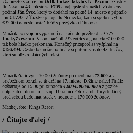
76. miesto s odmenou
€618
.
Lukáš `lakyluk17` Pažma
následne
finišoval na 48. mieste za
€705
a najlepšie si z našich zástupcov
počínal
Ján Švec
, ktorý to dotiahol na pekné 14. miesto a pripadlo
mu
€1.770
. Víťazstvo putuje do Nemecka, kam si spolu s výhrou
€33.000 odnesie prsteň hráč s prezývkou Dircooles.
Minárik po svojom vypadnutí naskočil do prvého dňa
€777
Lucky7s eventu
. V tom narátali 233 entries a garancia €100.000
tak bola hladko prekonaná. Konečný prizepool sa vyšplhal na
€156.494
. Cestu do dnešného finále si pritom zaistilo 43. hráčov,
ktorí sú blízko platených miest.
Minárik štartových 50.000 žetónov premenil na
272.000
a v
priebežnom poradí sa tk drží na 17. mieste. Držíme palce! Finále
odštartuje od 15:00 pri blindoch
4.000/8.000/8.000
a z pozíce
chipleadera do neho nastúpi Ukrajinec Oleksandr Turych, ktorý
pred sebou bude mať stack v hodnote 1.170.000 žetónov.
Matthej, foto: Kings Resort
/
Čítajte ďalej
/