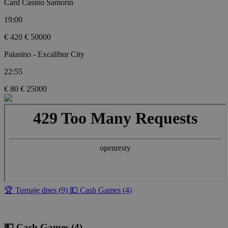
Card Casino Šamorín
19:00
€ 420
€ 50000
Palasino - Excalibur City
22:55
€ 80
€ 25000
🏆 Turnaje dnes (9)
💵 Cash Games (4)
💵 Cash Games
(4)