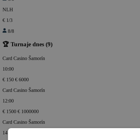
NLH
€ 1/3
8/8
🏆 Turnaje dnes
(9)
Card Casino Šamorín
10:00
€ 150
€ 6000
Card Casino Šamorín
12:00
€ 1500
€ 1000000
Card Casino Šamorín
14:00