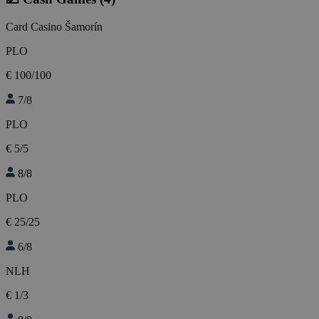
Card Casino Šamorín
PLO
€ 100/100
7/8
PLO
€ 5/5
8/8
PLO
€ 25/25
6/8
NLH
€ 1/3