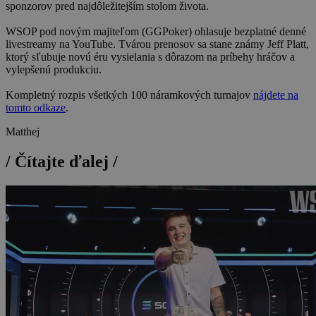
sponzorov pred najdôležitejším stolom života.
WSOP pod novým majiteľom (GGPoker) ohlasuje bezplatné denné
livestreamy na YouTube. Tvárou prenosov sa stane známy Jeff Platt,
ktorý sľubuje novú éru vysielania s dôrazom na príbehy hráčov a
vylepšenú produkciu.
Kompletný rozpis všetkých 100 náramkových turnajov
nájdete na
tomto odkaze
.
Matthej
/
Čítajte ďalej
/