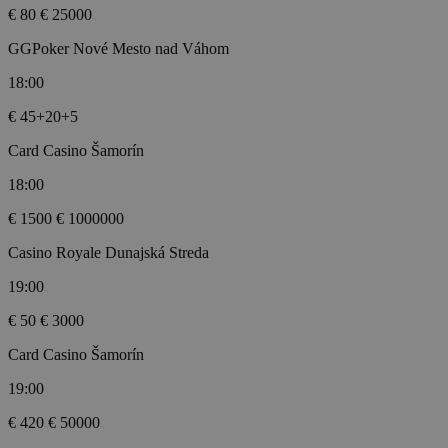
€ 80
€ 25000
GGPoker Nové Mesto nad Váhom
18:00
€ 45+20+5
Card Casino Šamorín
18:00
€ 1500
€ 1000000
Casino Royale Dunajská Streda
19:00
€ 50
€ 3000
Card Casino Šamorín
19:00
€ 420
€ 50000