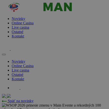
Novinky
Online Casina
Live casina
Ostatné
Kontakt
Novinky
Online Casina
Live casina
Ostatné
Kontakt
Späť na novinky