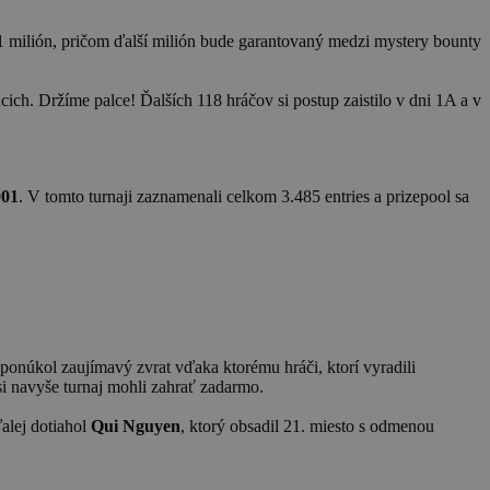
1 milión, pričom ďalší milión bude garantovaný medzi mystery bounty
úcich. Držíme palce! Ďalších 118 hráčov si postup zaistilo v dni 1A a v
001
. V tomto turnaji zaznamenali celkom 3.485 entries a prizepool sa
 ponúkol zaujímavý zvrat vďaka ktorému hráči, ktorí vyradili
 navyše turnaj mohli zahrať zadarmo.
alej dotiahol
Qui Nguyen
, ktorý obsadil 21. miesto s odmenou