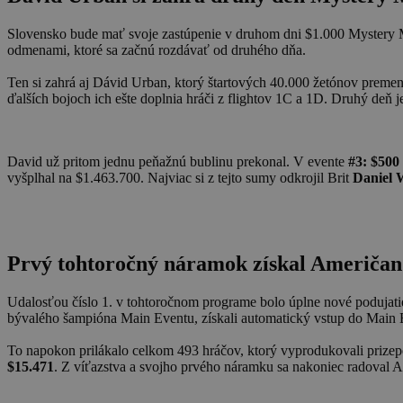
Slovensko bude mať svoje zastúpenie v druhom dni $1.000 Mystery Mi
odmenami, ktoré sa začnú rozdávať od druhého dňa.
Ten si zahrá aj Dávid Urban, ktorý štartových 40.000 žetónov premen
ďalších bojoch ich ešte doplnia hráči z flightov 1C a 1D. Druhý deň 
David už pritom jednu peňažnú bublinu prekonal. V evente
#3: $500
vyšplhal na $1.463.700. Najviac si z tejto sumy odkrojil Brit
Daniel W
Prvý tohtoročný náramok získal Američan
Udalosťou číslo 1. v tohtoročnom programe bolo úplne nové podujat
bývalého šampióna Main Eventu, získali automatický vstup do Main 
To napokon prilákalo celkom 493 hráčov, ktorý vyprodukovali prize
$15.471
. Z víťazstva a svojho prvého náramku sa nakoniec radoval