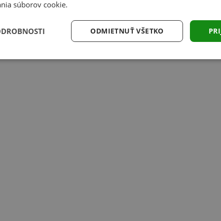
nia súborov cookie.
ODROBNOSTI
ODMIETNUŤ VŠETKO
PRI