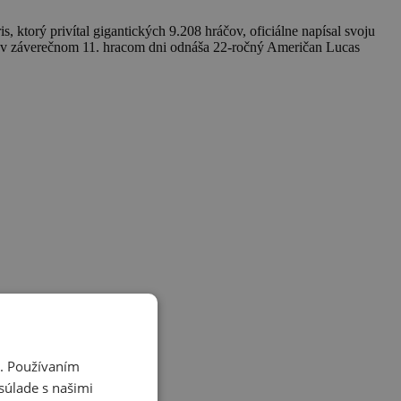
ktorý privítal gigantických 9.208 hráčov, oficiálne napísal svoju
fe v záverečnom 11. hracom dni odnáša 22-ročný Američan Lucas
i. Používaním
súlade s našimi