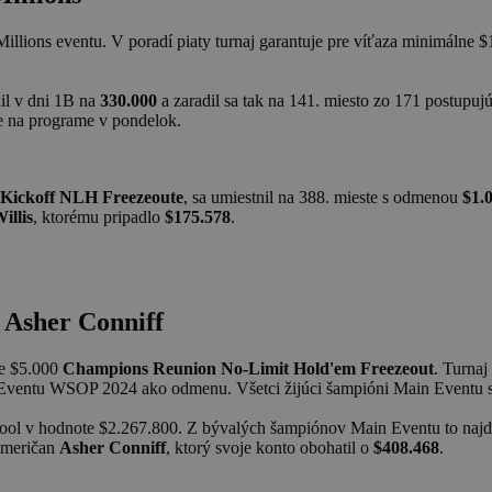
llions eventu. V poradí piaty turnaj garantuje pre víťaza minimálne $
il v dni 1B na
330.000
a zaradil sa tak na 141. miesto zo 171 postupuj
je na programe v pondelok.
 Kickoff NLH Freezeoute
, sa umiestnil na 388. mieste s odmenou
$1.
illis
, ktorému pripadlo
$175.578
.
 Asher Conniff
ie $5.000
Champions Reunion No-Limit Hold'em Freezeout
. Turnaj
Eventu WSOP 2024 ako odmenu. Všetci žijúci šampióni Main Eventu si
pool v hodnote $2.267.800. Z bývalých šampiónov Main Eventu to najď
 Američan
Asher Conniff
, ktorý svoje konto obohatil o
$408.468
.