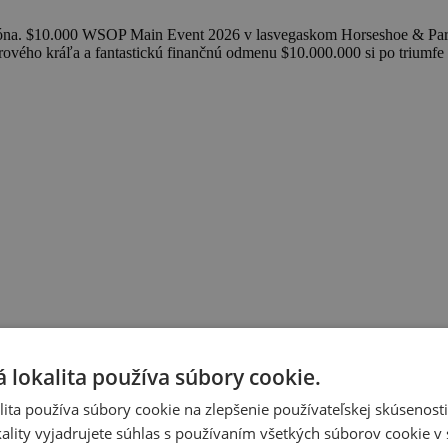
ióna. $10.000 WSOP Main Event 2026 v lasvegaskom Horseshoe & Paris, 
krového kráľa a fantastickú finančnú odmenu $10.000.000 si po trium
 lokalita používa súbory cookie.
ita používa súbory cookie na zlepšenie používateľskej skúsenost
ality vyjadrujete súhlas s používaním všetkých súborov cookie v 