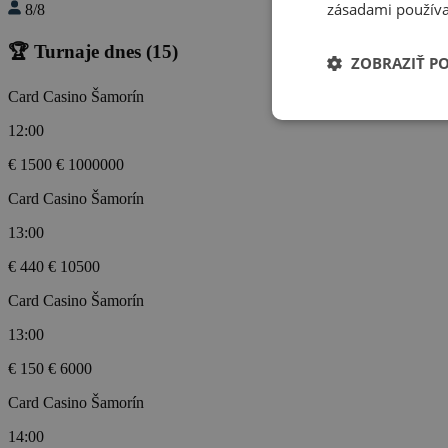
zásadami používa
8/8
🏆 Turnaje dnes
(15)
ZOBRAZIŤ P
Card Casino Šamorín
12:00
€ 1500
€ 1000000
Card Casino Šamorín
13:00
€ 440
€ 10500
Card Casino Šamorín
13:00
€ 150
€ 6000
Card Casino Šamorín
14:00