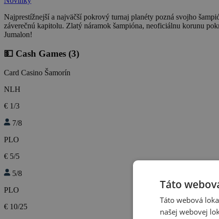
Novinky
Najprestížnejší a najväčší pokrový turnaj planéty pozná svojho šamp
záverečnú kapitolu. Zlatý náramok šampióna, neoficiálnu korunu po
Jumalon!
💵 Cash Games
(3)
Card Casino Šamorín
NLH
€ 1/3
7/8
PLO
€ 5/5
5/8
Táto webová
PLO
Táto webová lokal
€ 10/25
našej webovej lok