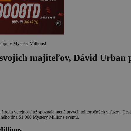
ojich majiteľov, Dávid Urban po
 a široká verejnosť už spoznala mená prvých tohtoročných víťazov. Ces
druhého dňa $1.000 Mystery Millions eventu.
illions