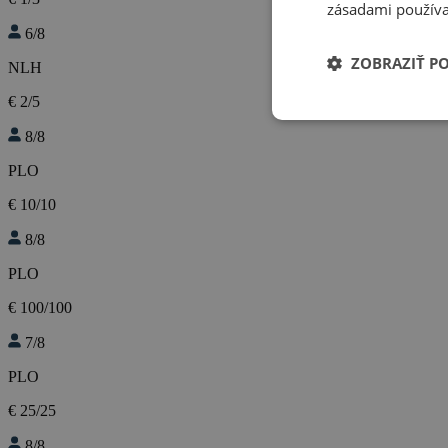
zásadami používa
6/8
ZOBRAZIŤ P
NLH
€ 2/5
8/8
PLO
€ 10/10
8/8
PLO
€ 100/100
7/8
PLO
€ 25/25
8/8