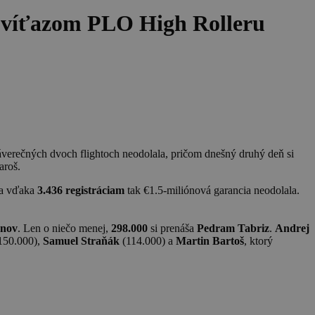
š víťazom PLO High Rolleru
verečných dvoch flightoch neodolala, pričom dnešný druhý deň si
aroš.
 a vďaka
3.436 registráciam
tak €1.5-miliónová garancia neodolala.
ónov
. Len o niečo menej,
298.000
si prenáša
Pedram Tabriz
.
Andrej
150.000),
Samuel Straňák
(114.000) a
Martin Bartoš
, ktorý