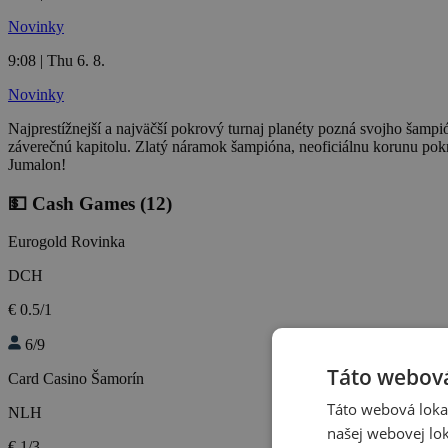
Novinky
9:08 | Thu 6. 8.
Novinky
Najprestížnejší a najväčší pokrový turnaj planéty pozná svojho šamp
záverečnú kapitolu. Zlatý náramok šampióna, neoficiálnu korunu po
Jumalon!
💵 Cash Games
(12)
Eurogold Rovinka
DCH
€ 0.5/1
6/9
Táto webová
Card Casino Šamorín
Táto webová lokal
NLH
našej webovej lok
€ 1/3