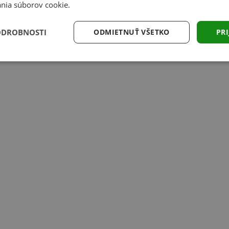
nia súborov cookie.
ODROBNOSTI
ODMIETNUŤ VŠETKO
PRI