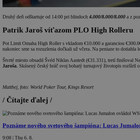
Druhý deň odštartuje od 14:00 pri blindoch
4.000/8.000/8.000
a z poz
Patrik Jaroš víťazom PLO High Rolleru
Pot Limit Omaha High Roller s vkladom €10.000 a garanciou €300.000 v
nakoniec sme sa rozuzlenia dočkali už včera. Na peniaze to dotiahla l
Štvrté miesto obsadil Švéd Niklas Aastedt (€31.331), tretí finišova
Jaroša
. Skúsený český hráč svoj bohatý turnajový životopis rozšíril 
Matthej, foto: World Poker Tour, Kings Resort
/
Čítajte ďalej
/
Poznáme nového svetového šampióna: Lucas Jumalon
9:08 | Thu 6. 8.