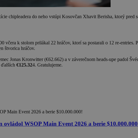
ície chipleadera do neho vstúpi Kosovčan Xhavit Berisha, ktorý pred
čera k stolom prilákal 22 hráčov, ktorí sa postarali o 12 re-entries. 
en štvorica hráčov.
l Nemec Jonas Kronwitter (€62.662) a v záverečnom heads-upe padol Šv
o ďalších
€125.32
4. Gratulujeme.
 ovládol WSOP Main Event 2026 a berie $10.000.000