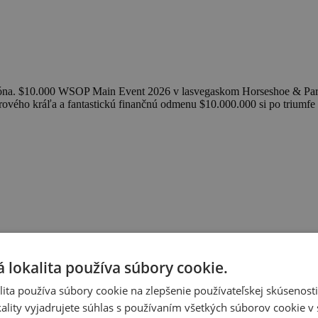
ióna. $10.000 WSOP Main Event 2026 v lasvegaskom Horseshoe & Paris, 
krového kráľa a fantastickú finančnú odmenu $10.000.000 si po trium
 lokalita používa súbory cookie.
ita používa súbory cookie na zlepšenie používateľskej skúsenost
ality vyjadrujete súhlas s používaním všetkých súborov cookie v 