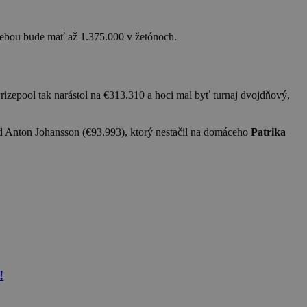
 sebou bude mať až 1.375.000 v žetónoch.
Prizepool tak narástol na €313.310 a hoci mal byť turnaj dvojdňový,
éd Anton Johansson (€93.993), ktorý nestačil na domáceho
Patrika
!