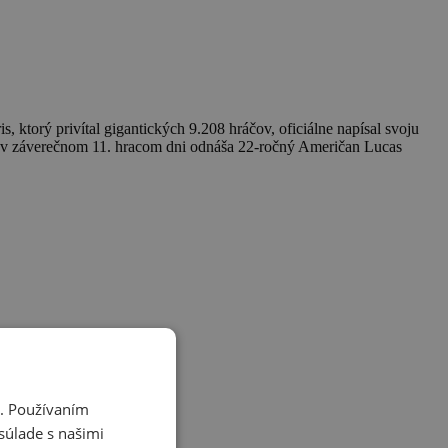
ktorý privítal gigantických 9.208 hráčov, oficiálne napísal svoju
fe v záverečnom 11. hracom dni odnáša 22-ročný Američan Lucas
i. Používaním
súlade s našimi