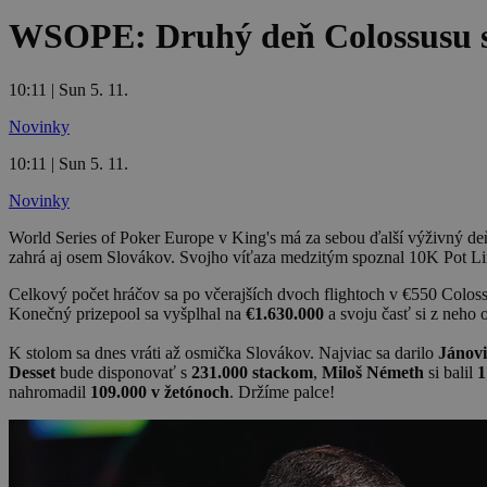
WSOPE: Druhý deň Colossusu si
10:11 | Sun 5. 11.
Novinky
10:11 | Sun 5. 11.
Novinky
World Series of Poker Europe v King's má za sebou ďalší výživný de
zahrá aj osem Slovákov. Svojho víťaza medzitým spoznal 10K Pot Lim
Celkový počet hráčov sa po včerajších dvoch flightoch v €550 Colossu
Konečný prizepool sa vyšplhal na
€1.630.000
a svoju časť si z neho 
K stolom sa dnes vráti až osmička Slovákov. Najviac sa darilo
Jánovi
Desset
bude disponovať s
231.000 stackom
,
Miloš Németh
si balil
1
nahromadil
109.000 v žetónoch
. Držíme palce!