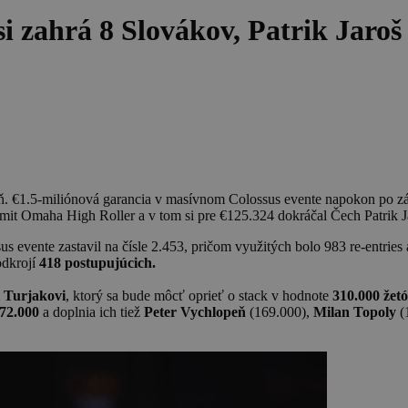
 zahrá 8 Slovákov, Patrik Jaro
ň. €1.5-miliónová garancia v masívnom Colossus evente napokon po zá
it Omaha High Roller a v tom si pre €125.324 dokráčal Čech Patrik J
s evente zastavil na čísle 2.453, pričom využitých bolo 983 re-entries
odkrojí
418 postupujúcich.
 Turjakovi
, ktorý sa bude môcť oprieť o stack v hodnote
310.000 žet
72.000
a doplnia ich tiež
Peter Vychlopeň
(169.000),
Milan Topoly
(