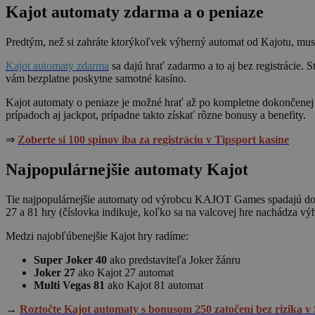
Kajot automaty zdarma a o peniaze
Predtým, než si zahráte ktorýkoľvek výherný automat od Kajotu, musít
Kajot automaty zdarma
sa dajú hrať zadarmo a to aj bez registrácie. 
vám bezplatne poskytne samotné kasíno.
Kajot automaty o peniaze je možné hrať až po kompletne dokončenej re
prípadoch aj jackpot, prípadne takto získať rôzne bonusy a benefity.
⇒
Zoberte si 100 spinov iba za registráciu v Tipsport kasíne
Najpopulárnejšie automaty Kajot
Tie najpopulárnejšie automaty od výrobcu KAJOT Games spadajú do jed
27 a 81 hry (číslovka indikuje, koľko sa na valcovej hre nachádza výh
Medzi najobľúbenejšie Kajot hry radíme:
Super Joker 40
ako predstaviteľa Joker žánru
Joker 27
ako Kajot 27 automat
Multi Vegas 81
ako Kajot 81 automat
→
Roztočte Kajot automaty s bonusom 250 zatočení bez rizika v