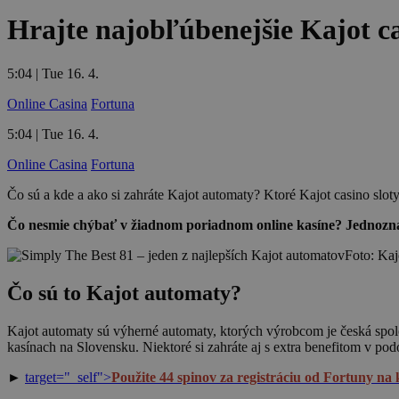
Hrajte najobľúbenejšie Kajot c
5:04 | Tue 16. 4.
Online Casina
Fortuna
5:04 | Tue 16. 4.
Online Casina
Fortuna
Čo sú a kde a ako si zahráte Kajot automaty? Ktoré Kajot casino slot
Čo nesmie chýbať v žiadnom poriadnom online kasíne? Jednozn
Foto: Ka
Čo sú to Kajot automaty?
Kajot automaty sú výherné automaty, ktorých výrobcom je česká spol
kasínach na Slovensku. Niektoré si zahráte aj s extra benefitom v pod
►
target="_self">
Použite 44 spinov za registráciu od Fortuny n