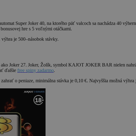
tomat Super Joker 40, na ktorého päť valcoch sa nachádza 40 výherný
j v bonusovej hre s 5 voľnými otáčkami.
á výhra je 500–násobok stávky.
aný ako Joker 27. Joker, Žolík, symbol KAJOT JOKER BAR nielen nahrád
ať ďalšie
free spiny zadarmo
.
 hru zahrať o peniaze, minimálna stávka je 0,10 €. Najvyššia možná výhr