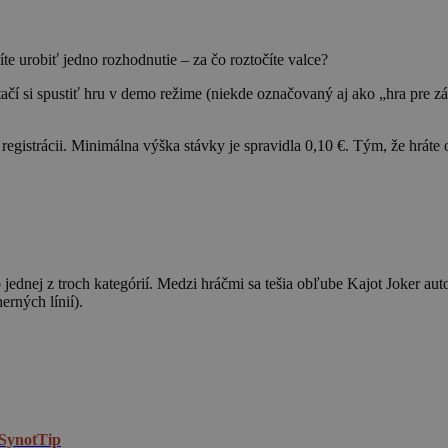
e urobiť jedno rozhodnutie – za čo roztočíte valce?
Stačí si spustiť hru v demo režime (niekde označovaný aj ako „hra pre z
gistrácii. Minimálna výška stávky je spravidla 0,10 €. Tým, že hráte o
nej z troch kategórií. Medzi hráčmi sa tešia obľube Kajot Joker auto
erných línií).
 SynotTip