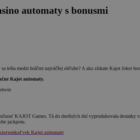
asino automaty s bonusmi
y sa tešia medzi hráčmi najväčšej obľube? A ako získate Kajot Joker bo
ačne Kajot automaty.
jotwin
očnosť KAJOT Games. Tá do dnešných dní vyprodukovala desiatky valco
obe jackpotu.
a ktoromkoľvek Kajot automate