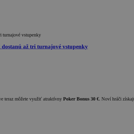
 dostanú až tri turnajové vstupenky
ve teraz môžete využiť atraktívny
Poker Bonus 30 €
. Noví hráči získa