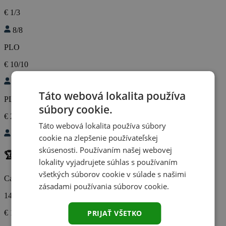
€ 1/3
8/8
PLO
€ 10/10
7/8
Táto webová lokalita používa
PLO
súbory cookie.
€ 2/2
Táto webová lokalita používa súbory
6/8
cookie na zlepšenie používateľskej
skúsenosti. Používaním našej webovej
🏆 Turnaje dnes
(5)
lokality vyjadrujete súhlas s používaním
všetkých súborov cookie v súlade s našimi
Card Casino Šamorín
zásadami používania súborov cookie.
14:00
€ 1500
€ 1000000
PRIJAŤ VŠETKO