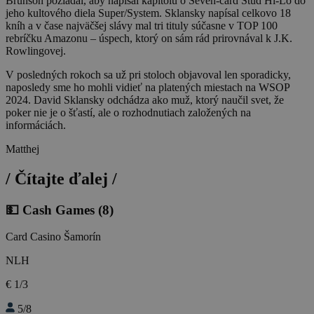
Brunson požiadal, aby napísal kapitolu o Seven-card Stud Hi-Lo do
jeho kultového diela Super/System. Sklansky napísal celkovo 18
kníh a v čase najväčšej slávy mal tri tituly súčasne v TOP 100
rebríčku Amazonu – úspech, ktorý on sám rád prirovnával k J.K.
Rowlingovej.
V posledných rokoch sa už pri stoloch objavoval len sporadicky,
naposledy sme ho mohli vidieť na platených miestach na WSOP
2024. David Sklansky odchádza ako muž, ktorý naučil svet, že
poker nie je o šťastí, ale o rozhodnutiach založených na
informáciách.
Matthej
/
Čítajte ďalej
/
💵 Cash Games
(8)
Card Casino Šamorín
NLH
€ 1/3
5/8