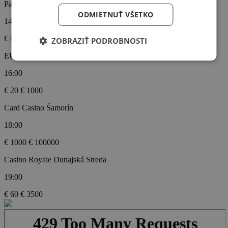
Palasino - Excalibur City
ODMIETNUŤ VŠETKO
14:00
€ 80
€ 25000
ZOBRAZIŤ PODROBNOSTI
EUROGOLD Casino Trenčín
16:00
€ 20
€ 1000
Card Casino Šamorín
18:00
€ 1000
€ 100000
Casino Royale Dunajská Streda
19:00
€ 60
€ 3500