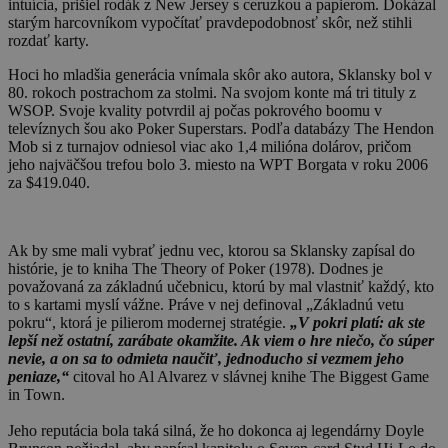
intuícia, prišiel rodák z New Jersey s ceruzkou a papierom. Dokázal
starým harcovníkom vypočítať pravdepodobnosť skôr, než stihli
rozdať karty.
Hoci ho mladšia generácia vnímala skôr ako autora, Sklansky bol v
80. rokoch postrachom za stolmi. Na svojom konte má tri tituly z
WSOP. Svoje kvality potvrdil aj počas pokrového boomu v
televíznych šou ako Poker Superstars. Podľa databázy The Hendon
Mob si z turnajov odniesol viac ako 1,4 milióna dolárov, pričom
jeho najväčšou trefou bolo 3. miesto na WPT Borgata v roku 2006
za $419.040.
Ak by sme mali vybrať jednu vec, ktorou sa Sklansky zapísal do
histórie, je to kniha The Theory of Poker (1978). Dodnes je
považovaná za základnú učebnicu, ktorú by mal vlastniť každý, kto
to s kartami myslí vážne. Práve v nej definoval „Základnú vetu
pokru“, ktorá je pilierom modernej stratégie.
„V pokri platí: ak ste
lepší než ostatní, zarábate okamžite. Ak viem o hre niečo, čo súper
nevie, a on sa to odmieta naučiť, jednoducho si vezmem jeho
peniaze,“
citoval ho Al Alvarez v slávnej knihe The Biggest Game
in Town.
Jeho reputácia bola taká silná, že ho dokonca aj legendárny Doyle